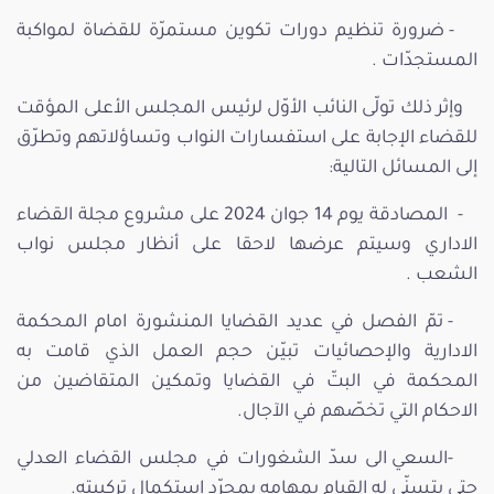
- ضرورة تنظيم دورات تكوين مستمرّة للقضاة لمواكبة
المستجدّات .
وإثر ذلك تولّى النائب الأوّل لرئيس المجلس الأعلى المؤقت
للقضاء الإجابة على استفسارات النواب وتساؤلاتهم وتطرّق
إلى المسائل التالية:
- المصادقة يوم 14 جوان 2024 على مشروع مجلة القضاء
الاداري وسيتم عرضها لاحقا على أنظار مجلس نواب
الشعب .
- تمّ الفصل في عديد القضايا المنشورة امام المحكمة
الادارية والإحصائيات تبيّن حجم العمل الذي قامت به
المحكمة في البتّ في القضايا وتمكين المتقاضين من
الاحكام التي تخصّهم في الآجال.
-السعي الى سدّ الشغورات في مجلس القضاء العدلي
حتى يتسنّى له القيام بمهامه بمجرّد استكمال تركيبته.