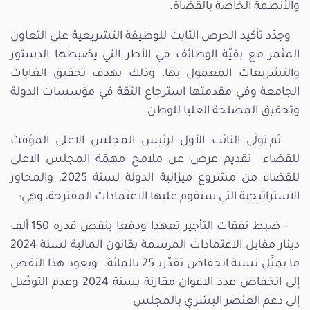
والأنظمة الخاصة بالقضاة.
وجدّد تأكيد الحرص الثابت للوظيفة التشريعية على التعاون
المثمر مع بقيّة الوظائف في الأطر التي يضبطها الدستور
والتشريعات المعمول بها، وذلك بهدف تحقيق الغايات
الجامعة وفي مقدمتها استرجاع الثقة في مؤسسات الدولة
وتحقيق المصلحة العليا للوطن.
ثم تولّى النائب الأول لرئيس المجلس الاعلى المؤقت
للقضاء تقديم عرض عن ملامح مهمّة المجلس الاعلى
للقضاء من مشروع ميزانية الدولة لسنة 2025، والمحاور
الاستراتيجية التي ستقوم عليها الاعتمادات المقترحة، وهي:
- ضبط نفقات التأجير تعهدا ودفعا بنقص قدره 150 ألف
دينار مقابل الاعتمادات المرسمة بقانون المالية لسنة 2024
ما يمثّل نسبة انخفاض تقدّربـ 25 بالمائة. ويعود هذا النقص
إلى انخفاض عدد الاعوان مقارنة بسنة 2024 وعدم التوصُل
إلى دعم العنصر البشري بالمجلس.