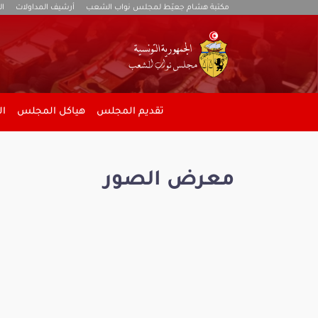
مكتبة هشام جعيّط لمجلس نواب الشعب
أرشيف المداولات
ال
تقديم المجلس
هياكل المجلس
ال
معرض الصور