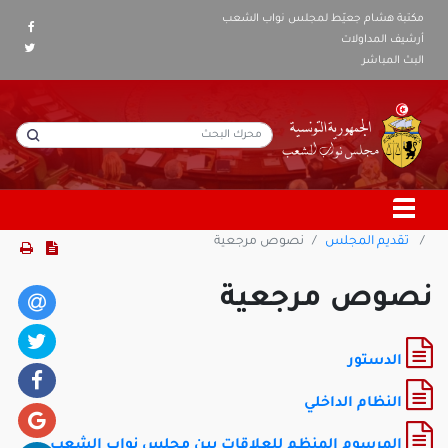
مكتبة هشام جعيّط لمجلس نواب الشعب
أرشيف المداولات
البث المباشر
تقديم المجلس
نصوص مرجعية
نصوص مرجعية
الدستور
النظام الداخلي
المرسوم المنظم للعلاقات بين مجلس نواب الشعب