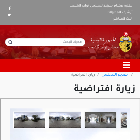
مكتبة هشام جعيّط لمجلس نواب الشعب
أرشيف المداولات
البث المباشر
تقديم المجلس
زيارة افتراضية
زيارة افتراضية