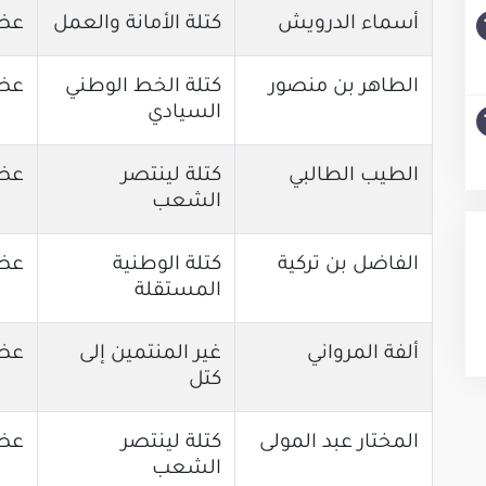
أسماء الدرويش
كتلة الأمانة والعمل
عض
الطاهر بن منصور
كتلة الخط الوطني
عض
السيادي
الطيب الطالبي
كتلة لينتصر
عض
الشعب
الفاضل بن تركية
كتلة الوطنية
عض
المستقلة
ألفة المرواني
غير المنتمين إلى
عض
كتل
المختار عبد المولى
كتلة لينتصر
عض
الشعب