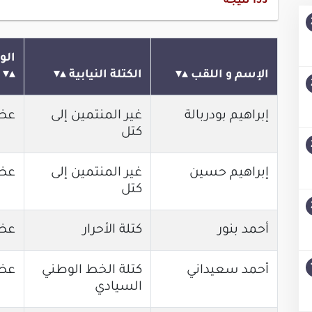
153
نتيجة
الو
الإسم و اللقب
الكتلة النيابية
إبراهيم بودربالة
غير المنتمين إلى
عض
كتل
إبراهيم حسين
غير المنتمين إلى
عض
كتل
أحمد بنور
كتلة الأحرار
عض
أحمد سعيداني
كتلة الخط الوطني
عض
السيادي