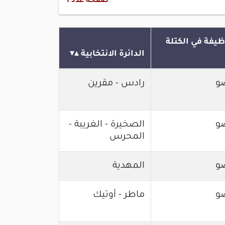
صفحة عدد
1
ظيفة في الكتلة
الدائرة الانتخابية
و
رادس - مقرين
و
الصخيرة - الغريبة -
المحرس
و
المهدية
و
ماطر - أوتيك