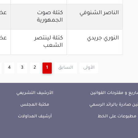
الناصر الشنوفي
كتلة صوت
عض
الجمهورية
النوري جريدي
كتلة لينتصر
عض
الشعب
الأولى
السابق
1
2
3
4
ريع و مقترحات القوانين
الأرشيف التشريعي
ين صادرة بالرائد الرسمي
مكتبة المجلس
مطبوعات على الخط
أرشيف المداولات