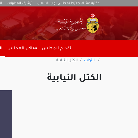
مكتبة هشام جعيّط لمجلس نواب الشعب
أرشيف المداولات
ال
تقديم المجلس
هياكل المجلس
ال
النواب
الكتل النيابية
الكتل النيابية