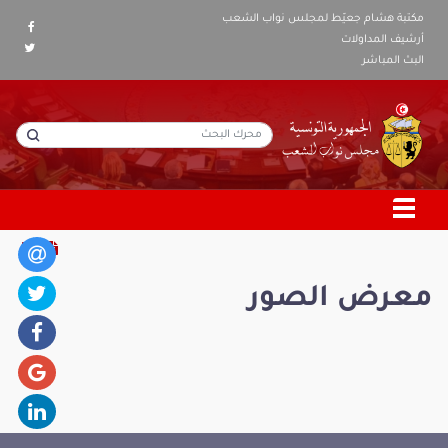
مكتبة هشام جعيّط لمجلس نواب الشعب
أرشيف المداولات
البث المباشر
معرض الصور