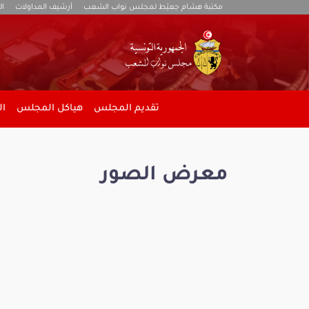
مكتبة هشام جعيّط لمجلس نواب الشعب
أرشيف المداولات
ال
تقديم المجلس
هياكل المجلس
ال
معرض الصور