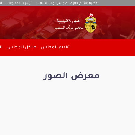
مكتبة هشام جعيّط لمجلس نواب الشعب
أرشيف المداولات
ال
تقديم المجلس
هياكل المجلس
ال
معرض الصور