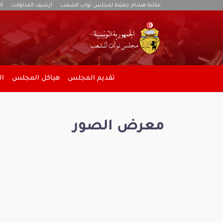
مكتبة هشام جعيّط لمجلس نواب الشعب
أرشيف المداولات
ال
تقديم المجلس
هياكل المجلس
ال
معرض الصور