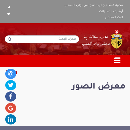
مكتبة هشام جعيّط لمجلس نواب الشعب
أرشيف المداولات
البث المباشر
معرض الصور