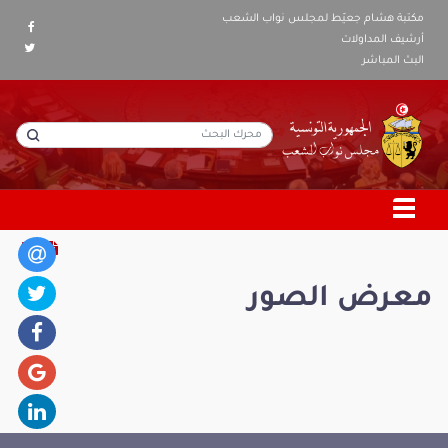
مكتبة هشام جعيّط لمجلس نواب الشعب
أرشيف المداولات
البث المباشر
معرض الصور