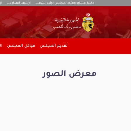
مكتبة هشام جعيّط لمجلس نواب الشعب
أرشيف المداولات
ال
تقديم المجلس
هياكل المجلس
ال
معرض الصور