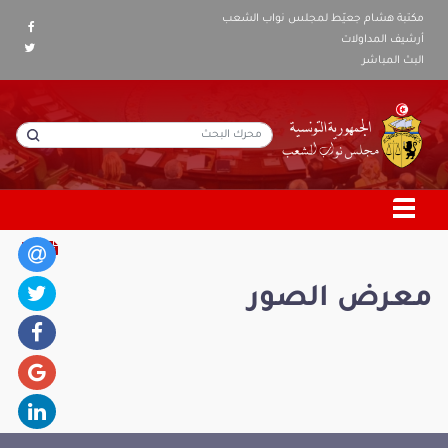
مكتبة هشام جعيّط لمجلس نواب الشعب
أرشيف المداولات
البث المباشر
معرض الصور