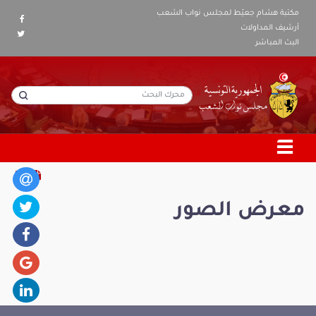
مكتبة هشام جعيّط لمجلس نواب الشعب
أرشيف المداولات
البث المباشر
معرض الصور