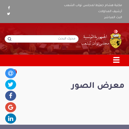
مكتبة هشام جعيّط لمجلس نواب الشعب
أرشيف المداولات
البث المباشر
معرض الصور