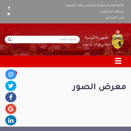
مكتبة هشام جعيّط لمجلس نواب الشعب
أرشيف المداولات
البث المباشر
معرض الصور