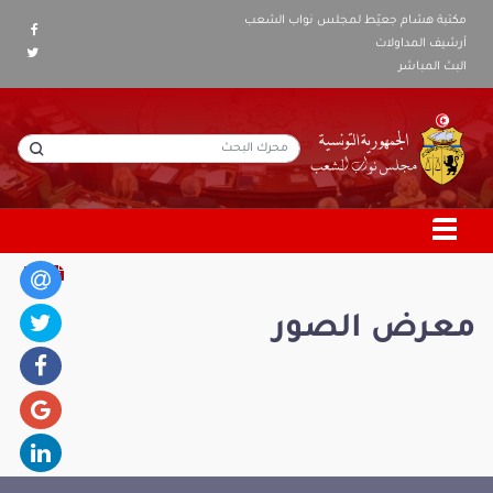
مكتبة هشام جعيّط لمجلس نواب الشعب
أرشيف المداولات
البث المباشر
معرض الصور