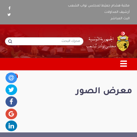
مكتبة هشام جعيّط لمجلس نواب الشعب
أرشيف المداولات
البث المباشر
معرض الصور