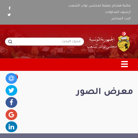
مكتبة هشام جعيّط لمجلس نواب الشعب
أرشيف المداولات
البث المباشر
معرض الصور