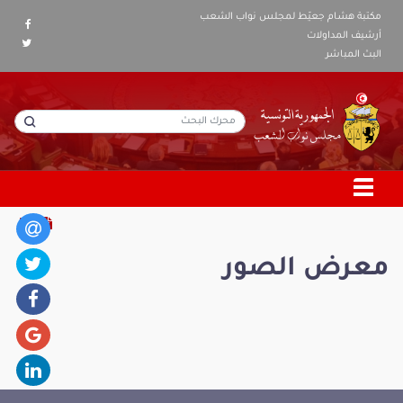
مكتبة هشام جعيّط لمجلس نواب الشعب
أرشيف المداولات
البث المباشر
معرض الصور