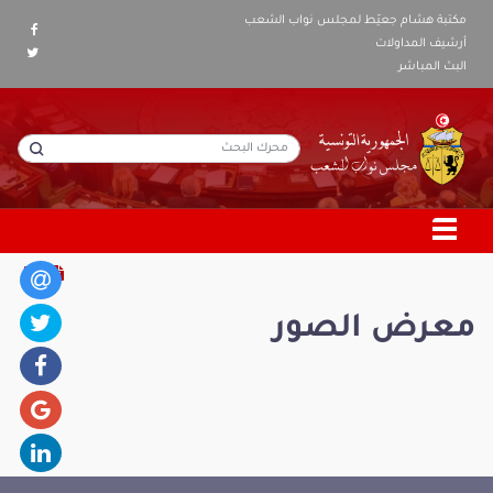
مكتبة هشام جعيّط لمجلس نواب الشعب
أرشيف المداولات
البث المباشر
معرض الصور