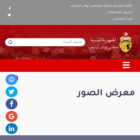
مكتبة هشام جعيّط لمجلس نواب الشعب
أرشيف المداولات
البث المباشر
معرض الصور