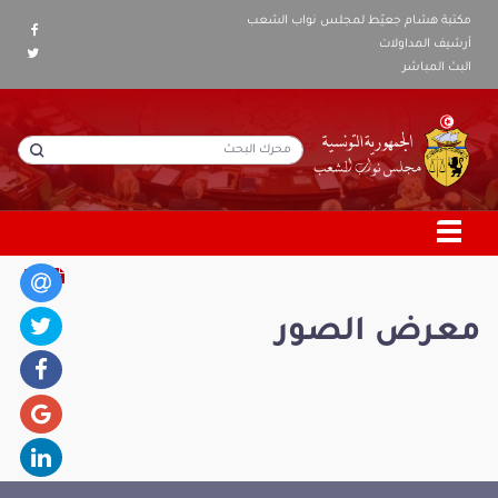
مكتبة هشام جعيّط لمجلس نواب الشعب
أرشيف المداولات
البث المباشر
معرض الصور