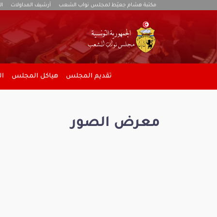
مكتبة هشام جعيّط لمجلس نواب الشعب
أرشيف المداولات
ال
تقديم المجلس
هياكل المجلس
ال
معرض الصور