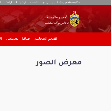
مكتبة هشام جعيّط لمجلس نواب الشعب
أرشيف المداولات
ال
تقديم المجلس
هياكل المجلس
ال
معرض الصور