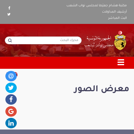
مكتبة هشام جعيّط لمجلس نواب الشعب
أرشيف المداولات
البث المباشر
معرض الصور