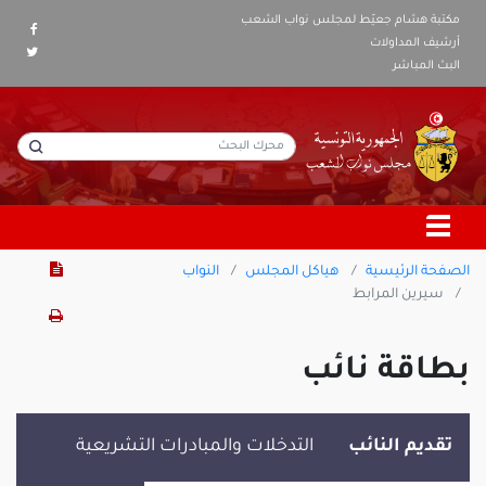
مكتبة هشام جعيّط لمجلس نواب الشعب
أرشيف المداولات
البث المباشر
الصفحة الرئيسية
هياكل المجلس
النواب
سيرين المرابط
بطاقة نائب
تقديم النائب
التدخلات والمبادرات التشريعية