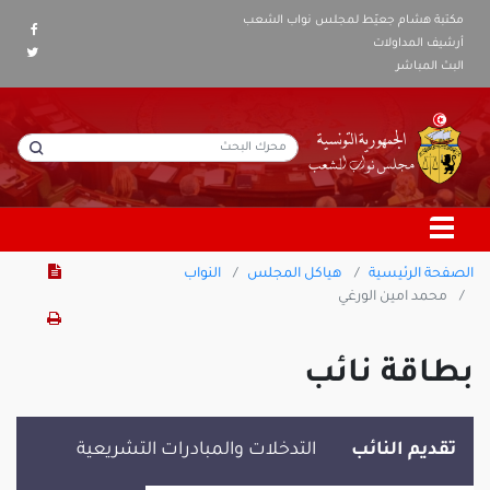
مكتبة هشام جعيّط لمجلس نواب الشعب
أرشيف المداولات
البث المباشر
الصفحة الرئيسية
هياكل المجلس
النواب
محمد امين الورغي
بطاقة نائب
تقديم النائب
التدخلات والمبادرات التشريعية