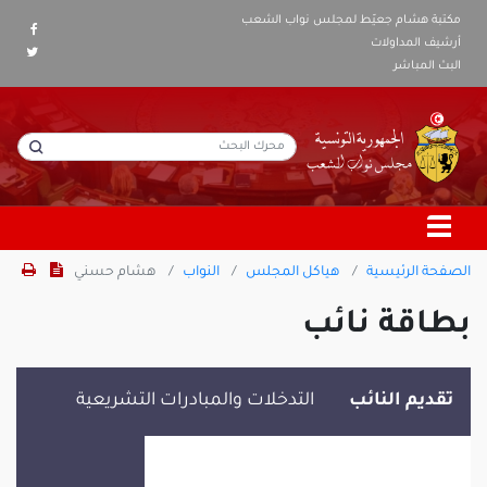
مكتبة هشام جعيّط لمجلس نواب الشعب
أرشيف المداولات
البث المباشر
الصفحة الرئيسية
هياكل المجلس
النواب
هشام حسني
بطاقة نائب
تقديم النائب
التدخلات والمبادرات التشريعية
هشام حسني