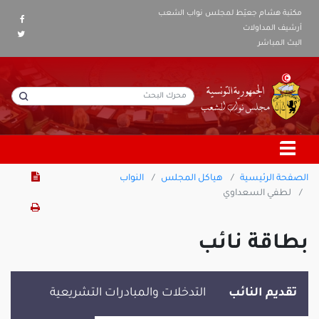
مكتبة هشام جعيّط لمجلس نواب الشعب
أرشيف المداولات
البث المباشر
الصفحة الرئيسية
هياكل المجلس
النواب
لطفي السعداوي
بطاقة نائب
تقديم النائب
التدخلات والمبادرات التشريعية