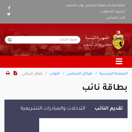
مكتبة هشام جعيّط لمجلس نواب الشعب
أرشيف المداولات
البث المباشر
الصفحة الرئيسية
هياكل المجلس
النواب
كمال كرعاني
بطاقة نائب
تقديم النائب
التدخلات والمبادرات التشريعية
كمال كرعاني