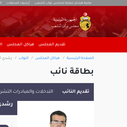
مكتبة هشام جعيّط لمجلس نواب الشعب
أرشيف المداولات
ال
تقديم المجلس
هياكل المجلس
ال
الصفحة الرئيسية
هياكل المجلس
النواب
رشدي ال
بطاقة نائب
تقديم النائب
التدخلات والمبادرات التشر
رشدي