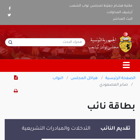
مكتبة هشام جعيّط لمجلس نواب الشعب
أرشيف المداولات
البث المباشر
الصفحة الرئيسية
هياكل المجلس
النواب
صابر المصمودي
بطاقة نائب
تقديم النائب
التدخلات والمبادرات التشريعية