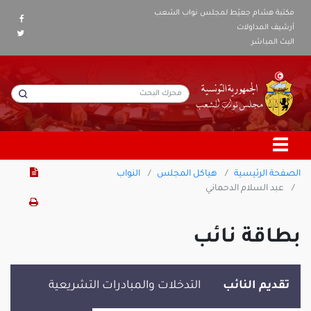
مكتبة هشام جعيّط لمجلس نواب الشعب
أرشيف المداولات
البث المباشر
الصفحة الرئيسية
هياكل المجلس
النواب
عبد السلام الدحماني
بطاقة نائب
تقديم النائب
التدخلات والمبادرات التشريعية