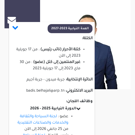
باديس بالحاج علي
المدة النيابية 2023-2027
الكتلة:
كتلة الأحرار (نائب رئيس)
:
من
17 جويلية
2023
إلى
الآن
غير المنتمين إلى كتل (عضو)
:
من
30
ماي 2023
إلى
17 جويلية 2023
الدائرة الإنتخابية:
جربة ميدون - جربة أجيم
البريد الالكتروني:
badis.belhajali@arp.tn
وظائف اللجان:
الدورة النيابية 2025 - 2026
عضو :
لجنة السياحة والثقافة
والخدمات والصناعات التقليدية
من
25 جانفي 2026
إلى
الآن