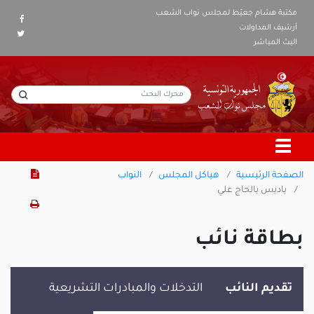
مكتبة هشام جعيّط لمجلس نواب الشعب
أرشيف المداولات
البث المباشر
الصفحة الرئيسية
هياكل المجلس
النواب
باديس بالحاج علي
بطاقة نائب
تقديم النائب
التدخلات والمبادرات التشريعية