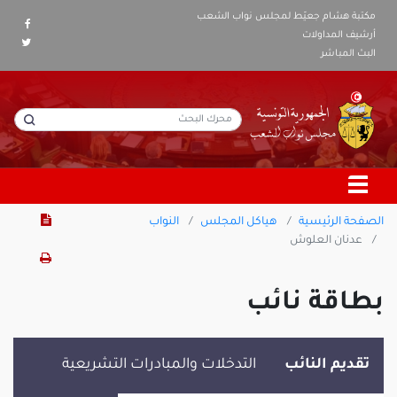
مكتبة هشام جعيّط لمجلس نواب الشعب
أرشيف المداولات
البث المباشر
الصفحة الرئيسية
هياكل المجلس
النواب
عدنان العلوش
بطاقة نائب
تقديم النائب
التدخلات والمبادرات التشريعية