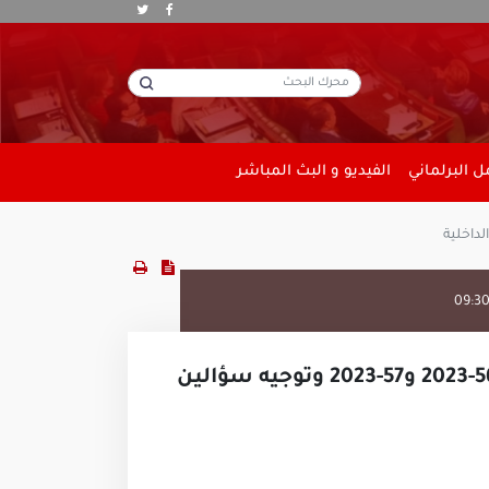
 البرلماني
الفيديو و البث المباشر
09:3
جلسة عامة يوم الأربعاء 06 مارس 2024 للنظر في مشروعي قانونين أساسيين عدد 56-2023 و57-2023 وتوجيه سؤالين