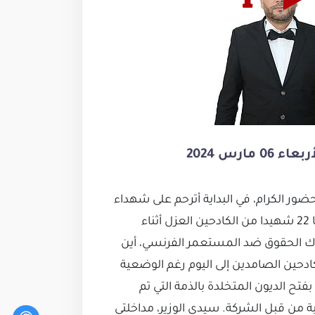
ارس 2024
ور الكرام، في البداية أترحم على شهداء
أحداث المغازة 4 و5 مارس لسنة 1937 التي ارتقى فيها 22 شهيدا من الكادحين العزل أثناء
اك الحقوق ضد المستعمر الفرنسي، أين
ادحين الصامدين إلى اليوم رغم الوضعية
ح الديون المتخلدة بالذمة التي تم
من قبل الشركة. سيدي الوزير، مداخلتي