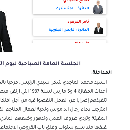
صالح الصيادي
الدائرة : المنستير 2
ثامر المزهود
الدائرة : قابس الجنوبية
وليد حاجي
الدائرة : العلا - حاجب العيون
الجلسة العامة الصباحية ليوم الأربعاء 06 م
خالد حكيم مبروكي
المداخلة:
الدائرة : الرقاب - السعيدة -
أولاد حفوز
السيد محمد الماجدي شكرا سيدي الرئيس، مرحبا بالحض
عبد الجليل الهاني
تنفيذهم إضرابا عن العمل انتفضوا فيه من أجل افتك
الدائرة : بوعرقوب - بني خلاد
امتزجت دماء رجال الداموس وتحية لعمال المناجم الك
عمر بن عمر
المقيتة وتردي ظروف العمل وتدهور وضعهم المادي بفت
الدائرة : زرمدين - بني حسان
غلقها منذ سبع سنوات وغلق باب القروض الاجتماعية 