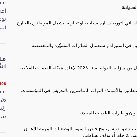
بود
بتوسيع الامتياز الجبائي لتوريد سيارة سياحية او تجارية ليشمل المواطنين بالخارج
الس
 بالترخيص للفلاحين في استيراد واستعمال الطائرات المسيّرة والمخصصة
مل
الثلاثا
الفصل الإضافي عدد 138 المتعلٌق بإحداث خط تمويل من ميزانية الدولة لسنة 2026 لإعادة هيكلة الضيعات الفلاحية
12308 ق
 بتسوية وضعية المعلمين والأساتذة النواب المباشرين بالتدريس في المؤسسات
رئي
سمي
بإحداث بصفة استثنائية ووقتية برنامج خاص لتسوية الوضعيات المهنية للأعوان
ي تمّ حلها أو توقّف نشاطها.