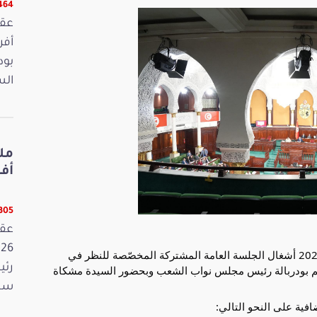
13464 
بود
الس
أفريل 2026
13305 ق
واصل مجلس نواب الشعب اليوم الأربعاء 03 ديسمبر 2025 أشغال الجلسة العامة المشتركة المخصّصة للنظر في
رئي
202 برئاسة العميد ابراهيم بودربالة رئيس مجلس نواب الشعب وبحضور السيدة مشكاة
سمي
ية على النحو التالي: