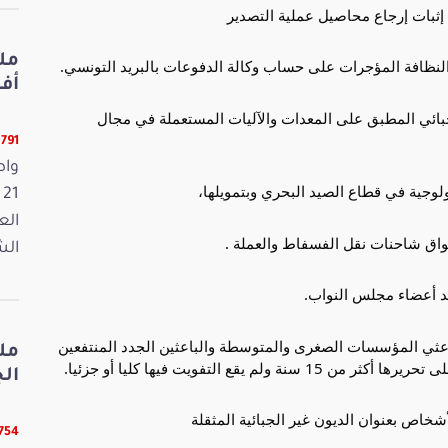
أفريل 2026
تعديل النظام الجبائي المطبق على المعدات والآليات المستعملة في مجال
12791 ق
واص
الع
الش
ق بتسوية وضعية باعثي المؤسسات الصغرى والمتوسطة والباعثين الجدد المنتفعين
مل
قع التفويت فيها كليا أو جزئيا.
الجمعة
12754 ق