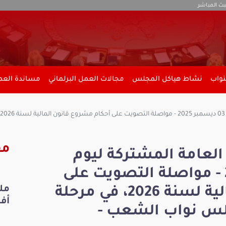
بث المباشر
نواب
نشاط هياكل المجلس
مجالات العمل البرلماني
مساندة العمل
مق
العامة المشتركة ليوم
الاربعاء 03 ديسمبر 2025 - مواصلة التصويت على
أحكام مشروع قانون المالية لسنة 2026، في مرحلة
أفري
لس نواب الشعب -