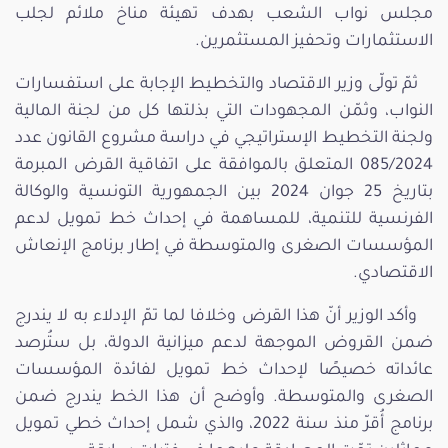
مجلس نواب الشعب بهدف تهيئة مناخ ملائم لجلب
الاستثمارات وتحفيز المستثمرين.
ثمّ تولّى وزير الاقتصاد والتخطيط الإجابة على استفسارات
النواب، وثمّن المجهودات التي بذلتها كل من لجنة المالية
ولجنة التخطيط الإستراتيجي في دراسة مشروع القانون عدد
085/2024 المتعلق بالموافقة على اتفاقية القرض المبرمة
بتاريخ 25 جوان 2024 بين الجمهورية التونسية والوكالة
الفرنسية للتنمية، للمساهمة في إحداث خط تمويل لدعم
المؤسسات الصغرى والمتوسطة في إطار برنامج الإنعاش
الاقتصادي.
وأكد الوزير أنّ هذا القرض وخلافا لما تمّ الإدلاء به لا يندرج
ضمن القروض الموجهة لدعم ميزانية الدولة، بل ستُرصد
عائداته خصيصًا لإحداث خط تمويل لفائدة المؤسسات
الصغرى والمتوسطة. وأوضح أن هذا الخط يندرج ضمن
برنامج أُقرّ منذ سنة 2022، والذي شمل إحداث خطي تمويل