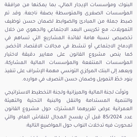
البنوك ومؤسسات الإيجار المالي، بما يمكنها من مرافقة
المؤسسات الصغرى والمتوسطة بصفة ناجعة. وقد تم
ضبط جملة من المبادئ والضوابط لضمان حسن توظيف
التمويلات، مع تكريس البعد الاجتماعي والجهوي من خلال
تخصيص نسبة هامة لفائدة المشاريع التي تساهم في
الإدماج الاجتماعي أو تنشط في مجالات الاقتصاد الأخضر.
كما ينص مشروع القانون على معايير دقيقة لاختيار
المؤسسات المنتفعة والمؤسسات المالية المشاركة،
ويعهد إلى البنك المركزي التونسي مهمة الإشراف على تنفيذ
بنود خطّ التمويل وضمان حسن التصرف في موارده.
وتولّت لجنة المالية والميزانية ولجنة التخطيط الاستراتيجي
والتنمية المستدامة والنقل والبنية التحتية والتهيئة
العمرانية عرض تقريرهما المشترك حول مشروع القانون
عدد 85/2024 قبل أن يفسح المجال للنقاش العام، والتي
تمحورت فيه تدخلات النواب حول المواضيع التالية: