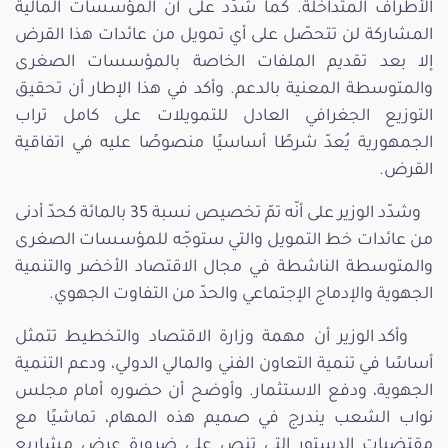
الأطراف المتداخلة. كما شدّد على أن المؤسسات المالية
المشاركة لن تتحصّل على أي تمويل من عائدات هذا القرض
إلا بعد تقديم الملفات الخاصة بالمؤسسات الصغرى
والمتوسطة المعنية بالدعم. وأكد في هذا الإطار أن تحقيق
التوزيع الجغرافي العادل للتمويلات على كامل تراب
الجمهورية يُعدّ شرطًا أساسيًا منصوصًا عليه في اتفاقية
القرض.
وشدّد الوزير على أنّه تمّ تخصيص نسبة 35 بالمائة كحدّ أدنى
من عائدات خط التمويل والتي ستوجّه للمؤسسات الصغرى
والمتوسطة الناشطة في مجال الاقتصاد الأخضر والتنمية
الجهوية والإدماج الإجتماعي والحدّ من التفاوت الجهوي.
وأكد الوزير أن مهمة وزارة الاقتصاد والتخطيط تتمثل
أساسًا في تنمية التعاون الفني والمالي الدولي، ودعم التنمية
الجهوية، ودفع الاستثمار. وأوضح أن حضوره أمام مجلس
نواب الشعب يندرج في صميم هذه المهام، تماشيًا مع
مقتضيات الدستور التي تنص على ضرورة عرض مشاريع