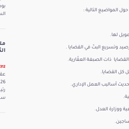
بود
ل المواضيع التالية :
الس
ويل لها.
مل
يد وتسريع البتّ في القضايا .
الثلاثا
القضايا ذات الصبغة العقّارية.
12312 ق
 كل القضايا.
حديث أساليب العمل الإداري.
رئي
ة.
سمي
عية ووزارة العدل.
ساجين.