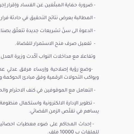
- ضرورة حماية المبلّغين عن الفساد وإقرار إجر
- المطالبة بعرض نتائج التحقيق في حادثة فرار
- الدعوة الى سنّ تشريعات جديدة تتعلّق بصنا
- تفعيل صرف منح الاستمرار للقضاة.
وتفاعلا مع مداخلات النواب أكّدت وزيرة العدل 
-وضع رؤية إصلاحية وإرساء مرفق عدلي عص
ويواكب التحولات الرقمية وفق مبادئ الحوكمة و
- التعامل مع الموقوفين في كنف الاحترام والح
- تطوير الإدارة الالكترونية واستكمال منظومة ا
يساهم في تقلّص الزمن القضائي.
- إحداث المحاكم على ضوء معطيات احصائية على
للملفات ب 10000 ملف.