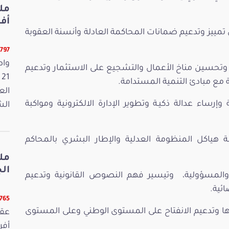
أفريل 2026
 تمييز وتدعيم ضمانات المحاكمة العادلة وأنسنة العقوبة
12797 ق
واص
ي وتحسين مناخ الأعمال والتشجيع على الاستثمار وتدعيم
ة مع مبادئ التنمية المستدامة.
الع
وإرساء عدالة ذكيـة وتطوير الإدارة الالكترونية ومواكبة
الش
 هياكل المنظومة العدلية والإطار البشري بالمحاكم
مل
الجمعة
المسؤولية، وتيسير فهم النصوص القانونية وتدعيم
ئية.
12765 ق
ها وتدعيم الانفتاح على المستوى الوطني وعلى المستوى