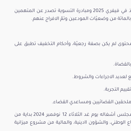
-القانون المتعلّق بالشيكات يدخل حيّز التنفيذ في فيفري 2025 ومبادرة التسوية تصدر عن المتهمين
حتوى لم يكن بصفة رجعيّة، وأحكام التخفيف تطبق على
القضاة.
ع لعديد الاجراءات والشروط.
ييم التجربة.
لملحقين القضائيين ومساعدي القضاء.
وتم رفع الجلسة العامة على أن يستأنف المجلس أشغاله يوم غد الثلاثاء 12 نوفمبر 2024 بداية من
الوطني، والشؤون اادينية، والمالية من مشروع ميزانية