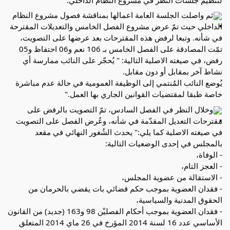
ثم واصلت الجلسة العامة اعمالها بمناقشة فصول مشروع النظام 
الداخلي حيث تمّ عرض مشروع الفصل الخامس والتعديلات المقترحة 
في شأنه. وتبعا لرفض هذه المقترحات بعد عرضها على التصويت، 
تمّت المصادقة على الفصل الخامس بـ 106 نعم و06 احتفاظ و05 
رفض، في صيغته الاصلية التالية: " يُحجّر على النائب ممارسة أي 
نشاط آخر بمقابل أو دون مقابل.
يُوضع النائب المُنتمي إلى الوظيفة العمومية في حالة عدم مباشرة 
خاصة طبقا لمقتضيات القوانين الجاري بها العمل."
وخلال النظر في الفصل السادس، تمّ التصويت بالرفض على 
مقترحات التعديل المقدّمة في شأنه، وعُرض الفصل على التصويت 
في صيغته الاصلية كما يلي:" يحدث الشُغور النهائي في مقعد 
بالمجلس في إحدى الوضعيات التالية:
- الوفاة،
- العجز التام،
- الاستقالة من عضوية المجلس،
- فقدان العضوية بموجب حكم قضائي بات يقضي بالحرمان من 
الحقوق المدنية والسياسية،
- فقدان العضوية بموجب أحكام الفصليْن 98 و163 (جديد) من القانون 
الأساسي عدد 16 لسنة 2014 المؤرخ في 26 ماي 2014 المتعلق 