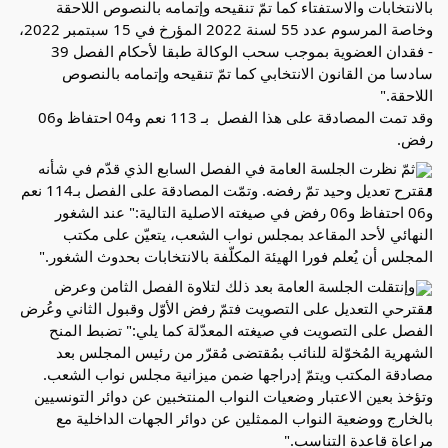
بالانتخابات والاستفتاء كما تمّ تنقيحه وإتمامه بالنصوص اللاحقة 
وخاصة المرسوم عدد 55 لسنة 2022 المؤرخ في 15 سبتمبر 2022،
- فقدان العضوية بموجب سحب الوكالة طبقا لأحكام الفصل 39 
سادسا من القانون الانتخابي كما تمّ تنقيحه وإتمامه بالنصوص 
اللاحقة."
وقد تمت المصادقة على هذا الفصل  بـ 113 نعم و04 احتفاظ و06 
رفض.
ثمّ نظرت الجلسة العامة في الفصل السابع الذي قدّم في شأنه 
مقترح تعديل وحيد تمّ رفضه. وتمّت المصادقة على الفصل بـ114 نعم 
و06 احتفاظ و06 رفض في صيغته الاصلية التالية:" عند الشغور 
النهائي لأحد المقاعد بمجلس نواب الشعب، يتعيّن على مكتب 
المجلس أن يُعلم فورا الهيئة المكلّفة بالانتخابات بحدوث الشغور."
وإنتقلت الجلسة العامة بعد ذلك لتلاوة الفصل الثامن وعرض 
مقترحي التعديل على التصويت فتمّ رفض الأوّل وقبول الثاني وعُرض 
الفصل على التصويت في صيغته المعدّلة كما يلي:" تضبط المنح 
الشهرية المُخوّلة للنائب بمُقتضى مُقرّر من رئيس المجلس بعد 
مصادقة المكتب ويتمّ إدراجها ضمن ميزانية مجلس نواب الشعب.
وتؤخذ بعين الاعتبار وضعيات النواب المنتخبين عن دوائر التونسيين 
بالخارج ووضعية النواب الممثلين عن دوائر الجهات الداخلية مع 
مراعاة قاعدة التناسب."