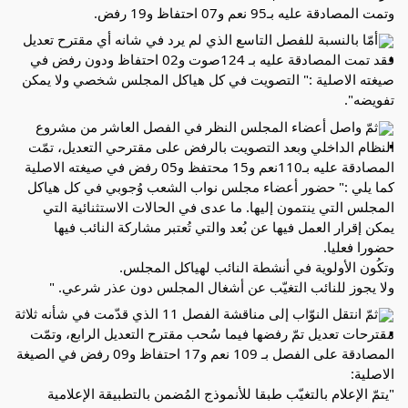
وتمت المصادقة عليه بـ95 نعم و07 احتفاظ و19 رفض.
أمّا بالنسبة للفصل التاسع الذي لم يرد في شانه أي مقترح تعديل 
فقد تمت المصادقة عليه بـ 124صوت و02 احتفاظ ودون رفض في 
صيغته الاصلية :" التصويت في كل هياكل المجلس شخصي ولا يمكن 
تفويضه".
ثمّ واصل أعضاء المجلس النظر في الفصل العاشر من مشروع 
النظام الداخلي وبعد التصويت بالرفض على مقترحي التعديل، تمّت 
المصادقة عليه بـ110نعم و15 محتفظ و05 رفض في صيغته الاصلية 
كما يلي :" حضور أعضاء مجلس نواب الشعب وُجوبي في كل هياكل 
المجلس التي ينتمون إليها. ما عدى في الحالات الاستثنائية التي 
يمكن إقرار العمل فيها عن بُعد والتي تُعتبر مشاركة النائب فيها 
حضورا فعليا.
وتكُون الأولوية في أنشطة النائب لهياكل المجلس.
ولا يجوز للنائب التغيّب عن أشغال المجلس دون عذر شرعي. "
ثمّ انتقل النوّاب إلى مناقشة الفصل 11 الذي قدّمت في شأنه ثلاثة 
مقترحات تعديل تمّ رفضها فيما سُحب مقترح التعديل الرابع، وتمّت 
المصادقة على الفصل بـ 109 نعم و17 احتفاظ و09 رفض في الصيغة 
الاصلية:
"يتمّ الإعلام بالتغيّب طبقا للأنموذج المُضمن بالتطبيقة الإعلامية 