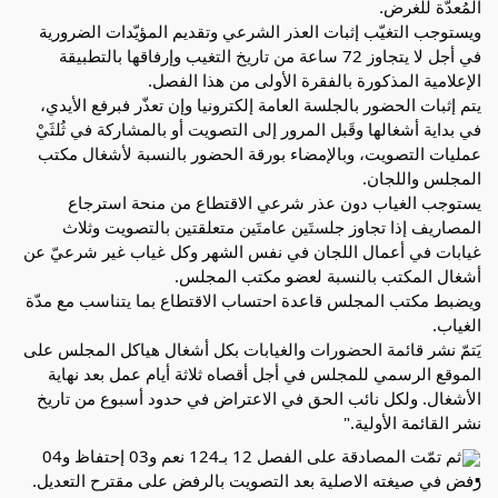
المُعدّة للغرض.
ويستوجب التغيّب إثبات العذر الشرعي وتقديم المؤيّدات الضرورية 
في أجل لا يتجاوز 72 ساعة من تاريخ التغيب وإرفاقها بالتطبيقة 
الإعلامية المذكورة بالفقرة الأولى من هذا الفصل.
يتم إثبات الحضور بالجلسة العامة إلكترونيا وإن تعذّر فبرفع الأيدي، 
في بداية أشغالها وقَبل المرور إلى التصويت أو بالمشاركة في ثُلثَيْ 
عمليات التصويت، وبالإمضاء بورقة الحضور بالنسبة لأشغال مكتب 
المجلس واللجان.
يستوجب الغياب دون عذر شرعي الاقتطاع من منحة استرجاع 
المصاريف إذا تجاوز جلستَين عامتَين متعلقتين بالتصويت وثلاث 
غيابات في أعمال اللجان في نفس الشهر وكل غياب غير شرعيّ عن 
أشغال المكتب بالنسبة لعضو مكتب المجلس.
ويضبط مكتب المجلس قاعدة احتساب الاقتطاع بما يتناسب مع مدّة 
الغياب.
يَتمّ نشر قائمة الحضورات والغيابات بكل أشغال هياكل المجلس على 
الموقع الرسمي للمجلس في أجل أقصاه ثلاثة أيام عمل بعد نهاية 
الأشغال. ولكل نائب الحق في الاعتراض في حدود أسبوع من تاريخ 
نشر القائمة الأولية."
ثم تمّت المصادقة على الفصل 12 بـ124 نعم و03 إحتفاظ و04 
رفض في صيغته الاصلية بعد التصويت بالرفض على مقترح التعديل. 