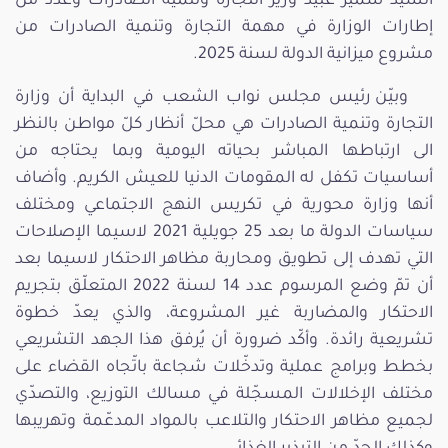
السيد سمير عبيد وزير التجارة وتنمية الصادرات وعدد من
إطارات الوزارة في مهمة التجارة وتنمية الصادرات من
مشروع ميزانية الدولة لسنة 2025.
وبيّن رئيس مجلس نواب الشعب في البداية أن وزارة
التجارة وتنمية الصادرات هي محلّ أنظار كلّ مواطن بالنظر
الى ارتباطها المباشر بحياته اليومية وبما يحتاجه من
أساسيات تكفل له المقومات الدنيا للعيش الكريم. وأضاف
أنها وزارة محورية في تكريس النهج الاجتماعي ومختلف
سياسات الدولة ما بعد 25 جويلية 2021 لاسيما الإصلاحات
التي تهدف إلى تطويق ومحاربة مظاهر الاحتكار لاسيما بعد
أن تمّ وضع المرسوم عدد 14 لسنة 2022 المتعلّق بتجريم
الاحتكار والمضاربة غير المشروعة، والذي يعدّ خطوة
تشريعية رائدة. وأكّد ضرورة أن يُرفق هذا الجهد التشريعي
بخطط وبرامج عملية وتدخّلات شجاعة باتّجاه القضاء على
مختلف الإخلالات المسجّلة في مسالك التوزيع، والتصدّي
لجميع مظاهر الاحتكار والتلاعب بالمواد المدعّمة وتهريبها