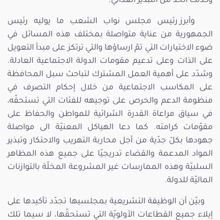
وكذلك الحدّ من التبذير الغذائي.
وأبرز رئيس مجلس نواب الشعب ما يوليه رئيس
الجمهورية من عناية متواصلة بمختلف هذه المسائل في
ضوء الاختيارات التي تمّ ارساؤها والتي ترتكز على مبدأ التعويل
على الذات وعلى تدعيم مقومات الدولة الاجتماعية العادلة.
وشدّد على أهمية العمل المشترك لتباحث سبل المحافظة
على المكاسب الاجتماعية من خلال إحكام التصرف في
منظومة الدعم والحرص على توجيهه للفئات التي تستحقّه،
في سياق مراعاة القدرة الشرائية للمواطن والحفاظ على
مقوّمات كرامته. كما دعا الهياكل المعنيّة الى مواصلة
جهودها بكلّ جدّية من أجل محاربة التهريب والاحتكار وتبذير
المواد المدعمة والقضاء تدريجيّا على جميع هذه المظاهر
السلبيّة وهذه الممارسات غير المشروعة المخلّة بالتوازنات
الماليّة للدولة.
وبيّن أن الوظيفة التشريعية بمجلسيها تجدّد تأكيدها على
إيلاء جميع القطاعات الأولويّة التي تستحقّها، لا سيما تلك