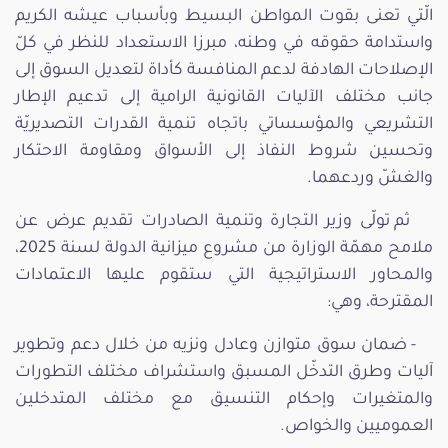
الّتي تعنى بقوت المواطن البسيط وبأسباب عيشه الكريم
واستدامة حقوقه في وطنه، مبرزا الاستعداد للنظر في كلّ
الإصلاحات الهادفة لدعم المنافسة كأداة لتعديل السوق إلى
جانب مختلف الآليات القانونية الرامية إلى تدعيم الإطار
التشريعي والمؤسساتي باتجاه تنمية القدرات التصديريّة
وتحسين شروط النفاذ إلى الأسواق ومقاومة الاحتكار
والغشّ وردعهما.
ثم تولّى وزير التجارة وتنمية الصادرات تقديم عرض عن
ملامح مهمّة الوزارة من مشروع ميزانية الدولة لسنة 2025،
والمحاور الاستراتيجية التي ستقوم عليها الاعتمادات
المقترحة، وهي:
- ضمان سوق متوازن وعادل ونزيه من خلال دعم وتطوير
آليات وطرق التدخّل المسبق واستشراف مختلف التطورات
والمتغيرات وإحكام التنسيق مع مختلف المتدخلين
العموميين والخواص.