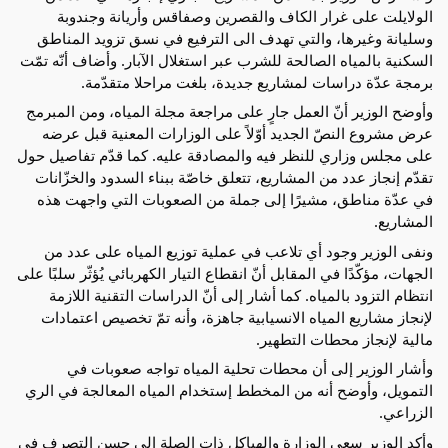
الولايلت على غرار الكاف والقصرين وصفاقس وأريانة وجندوبة
وسليانة وغيرها، والتي تهدف الى الترفيع في نسق تزويد المناطق
السكنية بالمياه الصالحة للشرب عبر استغلال الآبار. وأضاف أنّه تمّت
برمجة عدّة دراسات لمشاريع جديدة، بلغت مراحلا متقدّمة.
وأوضح الوزير أنّ العمل جارٍ على مراجعة مجلة المياه، ومن المبرمج
عرض مشروع النصّ الجديد أوّلاً على الوزارات المعنية قبل عرضه
على مجلس وزاري للنظر فيه والمصادقة عليه. كما قدّم تفاصيل حول
تقدّم إنجاز عدد من المشاريع، تتعلق خاصّة ببناء السدود والخزّانات
في عدّة مناطق، مشيرًا إلى جملة من الصعوبات التي واجهت هذه
المشاريع.
ونفى الوزير وجود أي تلاعب في عملية توزيع المياه على عدد من
الجهات، مؤكّدًا في المقابل أنّ انقطاع التيار الكهربائي يُؤثّر سلبًا على
انتظام التزود بالمياه. كما أشار إلى أنّ الدراسات التقنية اللازمة
لإنجاز مشاريع المياه الانسيابية جاهزة، وأنه تمّ تخصيص اعتمادات
مالية لإنجاز محطات التطهير.
وأشار الوزير إلى أن محطات تحلية المياه تواجه صعوبات في
التمويل، وأوضح أنه من المخطط إستخدام المياه المعالجة في الري
الزراعي.
وأكد الوزير سعي الوزارة والهياكل ذات الصلة الى حسن التصرف في