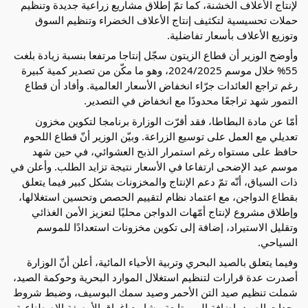
لإنتاج الأعلاف الخشنة، كما تمّ إطلاق مشاريع زراعية جديدة وتنظيم
حملات تحسيسية لتكثيف إنتاج الأعلاف الخضراء وتنظيم السوق
وتوزيع الأعلاف بأسعار تفاضلية.
وأوضح الوزير أن قطاع الزيتون سجّل إنتاجا مرتفعا بنسبة زيادة بلغت
55% خلال موسم 2024/2025، وهو ما مكّن من تصدير كمية كبيرة
رغم تراجع العائدات جرّاء انخفاض الأسعار العالمية. وأفاد أن قطاع
التمور شهد تراجعًا محدودًا مع انخفاض في التصدير.
أمّا عن مادة البطاطا، فقد أقرّت الوزارة برنامجا لتكوين مخزون
تعديلي مع العمل على توسيع الزراعة. وبيّن الوزير أنّ قطاع اللحوم
حافظ على مستواه رغم استمرار الذبح العشوائي، في حين شهد
موسم عيد الإضحى ارتفاعا في الأسعار نتيجة تزايد الطلب. وأعلن في
ذات السياق، أنّه تمّ دعم الإنتاج والمخزونات بشكل كبير فيما يتعلق
بقطاع الدواجن، مع اعتماد نظام لتقييم الحصص وتحسين استغلالها،
وإطلاق مشروع لإنتاج أمّهات الدواجن محليًا لتعزيز الأمن الغذائي
وتقليل الاستيراد، إضافة إلى تكوين مخزونات استعدادًا للموسم
السياحي.
وفيما يتعلق بالصيد البحري وتربية الأحياء المائية، أعلن أنّ الوزارة
أصدرت عدة قرارات لتنظيم استغلال الموارد البحرية وحوكمة الصيد،
شملت تنظيم صيد التن الأحمر وصيد سمك البوسيف، وضبط شروط
وحدات الصيد، إضافة إلى متابعة مشاريع إغراق الأرصفة الاصطناعية.