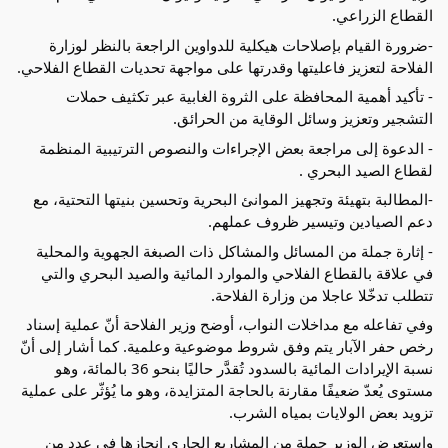
القطاع الزراعي.
-ضرورة القيام بإصلاحات هيكلية للدواوين الراجعة بالنظر لوزارة
الفلاحة لتعزيز فاعليتها وقدرتها على مواجهة تحديات القطاع الفلاحي.
- تأكيد أهمية المحافظة على الثروة الغابية عبر تكثيف حملات
التشجير وتعزيز وسائل الوقاية من الحرائق.
- الدعوة إلى مراجعة بعض الإجراءات والنصوص الترتيبية المنظمة
لقطاع الصيد البحري .
-المطالبة بتهيئة وتجهيز الموانئ البحرية وتحسين بنيتها التحتية، مع
دعم الصيادين وتيسير ظروف عملهم.
- إثارة جملة من المسائل والمشاكل ذات الصبغة الجهوية والمحلية
في علاقة بالقطاع الفلاحي والموارد المائية والصيد البحري والتي
تتطلب تدخّلا عاجلا من وزارة الفلاحة.
وفي تفاعله مع مداخلات النواب، أوضح وزير الفلاحة أنّ عملية إسناد
رخص حفر الآبار يتم وفق شروط موضوعية وعلمية. كما أشار إلى أنّ
نسبة الإيرادات المائية بالسدود تُقدَّر حاليًا بنحو 36 بالمائة، وهو
مستوى يُعدّ ضعيفًا مقارنة بالحاجة المتزايدة، وهو ما يُؤثّر على عملية
تزويد بعض الولايات بمياه الشرب.
واستعرض الوزير جملة من المشاريع الجاري إنجازها في عدد من