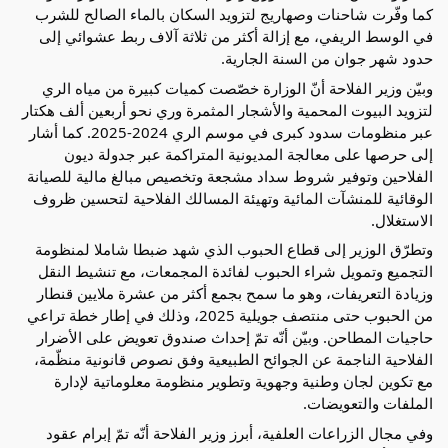
كما وفّرت شاحنات وصهاريج لتزويد السكان بالماء الصالح للشرب
في الوسط الريفي، مع إزالة أكثر من ثلاثة آلاف ربط عشوائي إلى
حدود شهر جوان من السنة الجارية.
وبيّن وزير الفلاحة أنّ الوزارة خصّصت كميات كبيرة من مياه الري
لتزويد البيوت المحمية والأشجار المثمرة وري نحو أربعين ألف هكتار
عبر منظومات سدود كبرى في موسم الري 2024-2025. كما أشار
إلى حرصها على معالجة المديونية المتراكمة عبر جدولة ديون
الفلاحين وتوفير شروط سداد مشجعة وتخصيص مبالغ مالية للصيانة
الوقائية للمنشآت المائية وتهيئة المسالك الفلاحية لتحسين ظروف
الاستغلال.
وتطرّق الوزير إلى قطاع الحبوب الذي شهد ضبطا شاملا لمنظومة
التجميع وتمويل شراء الحبوب لفائدة المجمعات، مع تنشيط النقل
وزيادة التعريفات، وهو ما سمح بجمع أكثر من عشرة ملايين قنطار
من الحبوب حتى منتصف جويلية 2025، وذلك في إطار خطة تراعي
حاجيات المطاحن. وبيّن أنّه تمّ إحداث صندوق تعويض على الأضرار
الفلاحية الناجمة عن الجوائح الطبيعية وفق نصوص قانونية منظّمة،
مع تكوين لجان وطنية وجهوية وتطوير منظومة معلوماتية لإدارة
الملفات والتعويضات.
وفي مجال الزراعات العلفية، أبرز وزير الفلاحة أنّه تمّ إبرام عقود