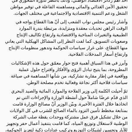
تحقيق الأمن الغذائي والمائي ومساهمته الفاعلة في توفير مواطن
الشغل ودعم التنمية الاقتصادية والاجتماعية في مختلف الجهات.
وأشار رئيس مجلس نواب الشعب إلى أنّ هذا القطاع يواجه في
الوقت الراهن تحديات معقدة ومتزايدة، مرتبطة بندرة الموارد
الطبيعية والتغيرات المناخية والاقتصادية وارتفاع تكاليف الإنتاج
وصعوبات التسويق. كما لفت النظر إلى المشاكل الهيكلية التي يعاني
منها القطاع، على غرار سياسات الحوكمة وتدهور منظومات الإنتاج
وارتفاع أسعار المدخلات الفلاحية.
وأبرز في هذا السياق أهمية فتح حوار معمّق حول هذه الإشكاليات
المطروحة، بما يتيح تبادل الرؤى والأفكار واقتراح حلول عملية
وواقعية في إطار مقاربة تشاركية، من شأنها المساهمة في صياغة
سياسات فلاحية أكثر نجاعة وفعالية تخدم مصلحة الوطن.
ثمّ أحيلت الكلمة إلى وزير الفلاحة والموارد المائية والصيد البحري
الذي قدّم عرضًا شاملاً حول أنشطة الوزارة والإجراءات التي تم
اتخاذها خلال الفترة الأخيرة. وبيّن الوزير أنّ مصالح الوزارة قامت
بمتابعة مخطط تأمين التزود بالماء الصالح للشرب في كل الولايات
من خلال تشكيل فرق عمل مشتركة ووحدات يقظة صلب الشركة
الوطنية لاستغلال وتوزيع المياه، كما قامت بتنفيذ أعمال حفر وتجهيز
للآبار وتحسين لشبكات التوزيع وتركيب عدادات ذكية لتعزيز الحوكمة،