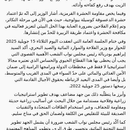
الزيت بهدف رفع كفاءته وأدائه.
وفيما يخص مقاومة الحشرة القرمزية، أشار الوزير إلى انّه تمّ اعتماد
حشرة الدعسوقة كوسيلة بيولوجية، حيث هي الآن في مرحلة التكاثر،
وتم إعلام الفلاحين بضرورة العناية بهذا الحل البيئي لتعزيز فعاليته في
مكافحة الحشرة واعتماد طريقة الزبيرة للحدّ من إنتشارها.
وفي ختام الجلسة العامة التي انعقدت اليوم الثلاثاء 15 جويلية 2025
للحوار مع وزير الفلاحة والموارد المائية والصيد البحري، أكد السيد
إبراهيم بودربالة رئيس مجلس نواب الشعب الأهمية القصوى التي
يجب أن يحظى بها هذا القطاع الحيوي والحساس الذي نعتبره مجالا
استراتيجيا لا فقط في مخططات الدولة وبرامجها الرامية إلى ضمان
الأمن الغذائي والمائي على حدّ السواء في المدى القريب والمتوسط،
بل وأيضا في المدى البعيد لارتباطه بحقوق الأجيال القادمة التي
رسخها دستور 25 جويلية 2022.
وأبرز ما يتطلّبه ذلك من جهد مضاعف بهدف تطوير استراتيجيات
زراعية وفلاحية مستدامة من خلال البحث عن أساليب زراعية حديثة
ومقاومة للجفاف، وعبر استخدام الطاقات المتجدّدة والتقنيات
الصديقة للبيئة للتقليص من الكلفة ولضمان الحق في مناخ سليم.
كما أكّد رئيس مجلس نواب الشعب ضرورة أن يشمل الجهد تطوير
البنية التحتية المائية، وتحسين طرق الري، وتطوير المناهج المعتمدة