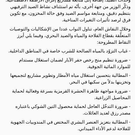
وذكّر الوزير من جهة أخرى، بأنّه تم استئناف نشاط الصيد الترفيهي
بتنظيم دقيق، ومتابعة مواسم الصيد وفق حالة المخزون، مع تكوين
فرق لرصد تأثيرات التغيرات المناخية.
وخلال النقاش العام، تناول النواب عددا من الإشكاليات والتوصيات
المتعلّقة بقطاع الفلاحة والمياه والصيد البحري، وفيما يلي أبرز
النقاط المطروحة:
- غياب التزوّد بالمياه الصالحة للشرب خاصة في المناطق الداخلية.
- ضرورة تنظيم منح رخص حفر الآبار لضمان استغلال مستدام
للموارد المائية الجوفية.
- المطالبة بتحسين استغلال مياه الأمطار وتطوير مشاريع لتجميعها
وتخزينها بدلاً من سكبها في البحر.
- ضرورة مواجهة ظاهرة الحشرة القرمزية بسرعة وفعالية لحماية
المحاصيل الزراعية.
- ضرورة التدخّل العاجل لحماية محصول التين الشوكي باعتباره
مصدر رزق لعديد العائلات.
- المطالبة بتعزيز العنصر البشري المختص في المندوبيات الجهوية
للفلاحة لدعم الأداء الميداني.