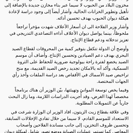
مخزون البلاد من الحبوب لا سيما عبر بناء مخازن جديدة بالإضافة إلى
تأهيل وتطوير الخزانات الحالية. وأشار أيضاً إلى وجود دراسة لإعادة
هيكلة ديوان الحبوب بهدف تحسين أدائه.
وأشار وزير الفلاحة الى ان أسعار الأعلاف شهدت مؤخراً تراجعاً
ملحوظاً، بينما يواصل ديوان الأعلاف أداءه التصاعدي التدريجي في
تعزيز تدخلاته ودعم قطاع الإنتاج.
وأوضح أن الدولة تتكفل بتوفير كمية من المحروقات لقطاع الصيد
البحري بهدف دعم الصيادين وتحسين الإنتاج. وأضاف أن موسم
الصيد يخضع لفترة راحة بيولوجية ضرورية للحفاظ على الثروة
السمكية، وأكد أنه بالامكان تجديد رخص الصيد القديمة، مع منح
تراخيص صيد الأسماك في الأقفاص بعد دراسة الملفات وأخذ رأي
الجهات المختصة.
وفيما يخص توسعة الموانئ وتهيئتها، بيّن الوزير أن هناك برنامجاً
مخصصاً لهذا الغرض، وقد أُجريت الدراسات اللازمة، وما زال البحث
جارياً عن التمويلات المطلوبة.
وفي علاقة بقطاع زيت الزيتون، افاد الوزير ان الوزارة شرعت في
الاستعداد للموسم القادم، لا سيما من خلال تفادي الإخلالات السابقة،
وتحسين ظروف التخزين، إلى جانب مساندة الفلاحين وأصحاب
المعاصر. كما تستمر عمليات الصيانة ووضع تصور شامل لهيكلة ديوان