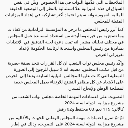
الملاحظات التي قدّمها النواب في هذا الخصوص. وبيّن في نفس
السياق ان هذه الميزانية تعدّ استثنائية بالنظر إلى الوضعية الدقيقة
للمالية العمومية وانه سيتم اعتماد أكثر تشاركية في إعداد الميزانيات
المقبلة للمجلس.
كما أبرز رئيس المجلس ما تزخر به المؤسسة البرلمانية من كفاءات
وما تتمتع به من خبرة وما أبدته من استعداد لمساندة عمل المجلس
في مختلف تجلياته مشيرا انه تمت دعوة لجنة التدقيق في الإنتدابات
بمبادرة من رئيس المجلس واستجابة لرئاسة الحكومة لإعداد
تقريرفي الغرض.
واكّد رئيس مجلس نواب الشعب ان كل القرارات تتخذ بصفة حصرية
من قبل مكتب المجلس، مضيفا انه لا سبيل للرجوع إلى الصورة
النمطية التي كانت عليها المجالس النيابية السابقة ودعا إلى الحرص
على الابتعاد عن كل مظاهر التشنج للارتقاء بعمل المجلس خدمة
لمصلحة الوطن ولإنجاح المسار.
التصويت على اعتمادات المهمة الخاصة مجلس نواب الشعب من
مشروع ميزانية الدولة لسنة 2024
كالآتي: 119 نعم،03 محتفظ و02 رفض
ثمّ تمّ تمرير اعتمادات مهمة المجلس الوطني للجهات والأقاليم من
مشروع ميزانية الدولة لسنة 2024 على التصويت، وذلك في إطار