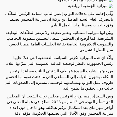
ميزانية الجمعية الرياضية
وفي إجابته على تدخلات النواب إعتبر النائب مساعد الرئيس المكلّف
بالتصرف العام السيد الفاضل بن تركية ان ميزانية المجلس تضبط
وفق حاجيات ومستلزمات العمل النيابي.
وبيّن انها ميزانية استثنائية وتعتبر ضعيفة ولا ترتقي لتطلّعات الوظيفة
التشريعية. كما أوضح ان المجلس يسعى لتحسين منظومة التخاطب
والتصويت الالكترونية الخاصة بقاعة الجلسات العامة ضمانا لحسن
سير العمل التشريعي.
وأكّد ان هذه الميزانية تكرّس السياسة التقشفية التي حثّ عليها
رئيس الجمهورية بالنظر لوضعية المالية العمومية التي تمرّ بها البلاد.
من جهتها اشارت السيدة عواطف الشنيتي النائب مساعد الرئيس
المكلف بشؤون النواب إلى المساعي التي ما فتئت تقوم بها لتحسين
ظروف عمل النواب ومساندتهم لوجستيا، مشيرة إلى الصعوبات التي
حالت دون تحقيق ما تطمح إليه.
وبين السيد إبراهيم بودربالة رئيس مجلس نواب الشعب ان المجلس
الذي تسلّم العهدة في 13 مارس 2023 انطلق في عمله الفعلي في
أواخر شهر ماي بعد استكمال تركيز هياكله، وهو ما حال دون اعداد
ميزانية المجلس وفق الآجال التي تضبطها الحكومة، مؤكدا دقة