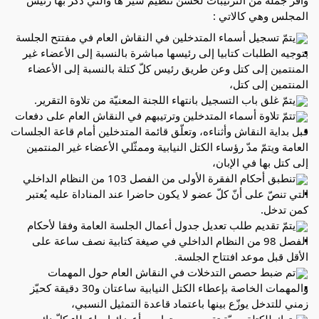
وأقرّ جملة من الترتيبات لحسن تنظيم سير ها والتي ذكّر بها رئيس
المجلس وهي كالاتي :
يتمّ تسجيل أسماء المتدخلين في النقاش العام في مفتتح
الجلسة
بتوجيه الطلبات كتابيا إلى رئيسها مباشرة بالنسبة إلى الأعضاء غير
المنتمين إلى كتل وعن طريق رئيس كلّ كتلة بالنسبة إلى الأعضاء
المنتمين إلى كتل،
يتمّ غلق باب التسجيل بانتهاء اللجنة المعنيّة من تلاوة التقرير.
تتمّ تلاوة أسماء المتدخلين وترتيبهم في النقاش العام على دفعات
قبل بداية النقاش وأثناءه، وتعلّق قائمة المتدخلين أمام قاعة الجلسات
العامة ويتمّ مدّ رؤساء الكتل النيابية وممثّلي الأعضاء غير المنتمين
إلى كتل بها في الإبان،
تنطبق أحكام الفقرة الأولى من الفصل 103 من النظام الداخلي
التي تنصّ على أنّ كلّ عضو لا يكون حاضرا عند المناداة عليه يُعتبر
كمن تدخل.
يتمّ تقديم طلب تعديل جدول أعمال الجلسة العامة وفقا لأحكام
الفصل 98 من النظام الداخلي في صيغة كتابية نصف ساعة على
الأقل قبل موعد افتتاح الجلسة.
تم ضبط حصص التدخلات في النقاش العام حول المهمات
والمهمات الخاصة بإعطاء الكتل النيابية ساعتان و30 دقيقة كحيّز
زمني للتدخل يوزّع بينها باعتماد قاعدة التمثيل النسبي،
يترك للكتلة حريّة تقسيم حصتها بين أعضائها. وإعطاء كلّ نائب من