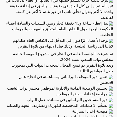
غير المنتمين إلى كتل الحق في دقيقتين، والحق في إضافة دقيقة
واحدة لا أكثر بعنوان تخلّي نائب آخر غير مُنتم لا أكثر عن كلمته
لفائدته.
يتمّ إعطاء ساعة و15 دقيقة كحيّز زمني للسيدات والسادة أعضاء
الحكومة للردود حول النقاش العام المتعلّق بالمهمات والمهمات
الخاصة.
يوجه الأعضاء الرّاغبون في التدخّل في النّقاش العام طلباتهم
كتابيا إلى رئاسة الجلسة، وذلك قبل الانتهاء من تلاوة التقرير.
ثم شرعت الجلسة العامة في النظر في مشروع المهمة الخاصة
مجلس نواب الشعب لسنة 2024.
وبعد تلاوة التقرير تم فسح المجال لتدخلات النواب التي تمحورت
حول المواضيع التالية:
تثمين دور الموظف البرلماني ومساهمته في إنجاح عمل
المجلس.
تحسين الوضعية المادية والإدارية لموظفي مجلس نواب الشعب
مراجعة إعفاءات بعض الموظفين
دور المساعدين البرلمانين في مساندة عمل النواب
تضخّم الاعتمادات المخصصة للكهرباء ومصاريف التعهد والصيانة
منهجية إعداد الميزانية
تطوير الإدارة البرلمانية ودعمها