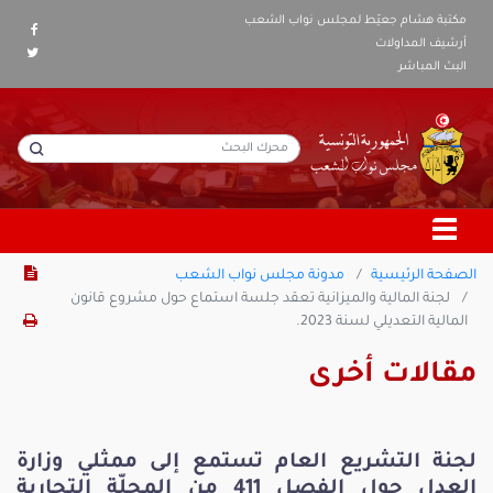
مكتبة هشام جعيّط لمجلس نواب الشعب
أرشيف المداولات
البث المباشر
الصفحة الرئيسية
مدونة مجلس نواب الشعب
لجنة المالية والميزانية تعقد جلسة استماع حول مشروع قانون
المالية التعديلي لسنة 2023.
مقالات أخرى
لجنة التشريع العام تستمع إلى ممثلي وزارة
العدل حول الفصل 411 من المجلّة التجارية