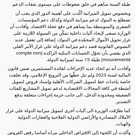
طيلة السنة ساهم في خلق ضغوطات على مستوى نفقات الدعم.
وبخصوص تمويل الميزانية أكّدت على أهمية الدور الذي يجب أن
تضطلع به البنوك لدعم ميزانية الدولة وكذلك دعم المؤسسات
الصغرى والمتوسطة بما يساهم في دفع عجلة الاقتصاد. وأفادت أن
الوزارة تسعى لإيجاد آليات داخلية تمكّن من السيولة اللازمة على
غرار تحويل الأموال المجمّدة في البنوك، إضافة إلى تفعيل عديد
النصوص القانونية قصد دعم ميزانية الدولة على غرار الأمر العلي
الذي يقضي بأن تحوّل الحسابات البنكية الراكدة (compte non
mouvementé) طيلة 15 سنة لميزانية الدولة.
وأفادت أنه تم اتخاذ عديد الإجراءات لفائدة المستثمرين ضمن قانون
المالية لسنة 2023 ولم تنل حظّها من الترويج الإعلامي، وقد تعلقت
خاصة بإحداث خط لتمويل الشركات الأهلية وإسناد قروض لتمويل
أنشطة في كافة المجالات الاقتصادية لدعم تمويل المشاريع للفئات
الضعيفة ومحدودة الدخل، الى جانب حزمة إجراءات متعلقة بدفع
التصدير.
كما تطرّقت الوزيرة الى آليات أخرى لتمويل ميزانية الدولة على غرار
الأملاك المصادرة والأراضي الدولية الفلاحية والعقارات الدولية
والهبات.
وأكدت أن اللجوء إلى الاقتراض الداخلي مردّه أساسا رفض القروض