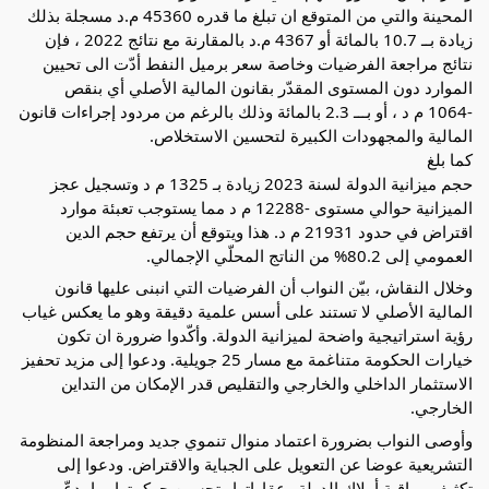
المحينة والتي من المتوقع ان تبلغ ما قدره 45360 م.د مسجلة بذلك
زيادة بــ 10.7 بالمائة أو 4367 م.د بالمقارنة مع نتائج 2022 ، فإن
نتائج مراجعة الفرضيات وخاصة سعر برميل النفط أدّت الى تحيين
الموارد دون المستوى المقدّر بقانون المالية الأصلي أي بنقص
-1064 م د ، أو بـــ 2.3 بالمائة وذلك بالرغم من مردود إجراءات قانون
المالية والمجهودات الكبيرة لتحسين الاستخلاص.
كما بلغ
حجم ميزانية الدولة لسنة 2023 زيادة بـ 1325 م د وتسجيل عجز
الميزانية حوالي مستوى -12288 م د مما يستوجب تعبئة موارد
اقتراض في حدود 21931 م د. هذا ويتوقع أن يرتفع حجم الدين
العمومي إلى 80.2% من الناتج المحلّي الإجمالي.
وخلال النقاش، بيّن النواب أن الفرضيات التي انبنى عليها قانون
المالية الأصلي لا تستند على أسس علمية دقيقة وهو ما يعكس غياب
رؤية استراتيجية واضحة لميزانية الدولة. وأكّدوا ضرورة ان تكون
خيارات الحكومة متناغمة مع مسار 25 جويلية. ودعوا إلى مزيد تحفيز
الاستثمار الداخلي والخارجي والتقليص قدر الإمكان من التداين
الخارجي.
وأوصى النواب بضرورة اعتماد منوال تنموي جديد ومراجعة المنظومة
التشريعية عوضا عن التعويل على الجباية والاقتراض. ودعوا إلى
تكثيف مراقبة أملاك الدولة وعقاراتها وتحسين حوكمتها بما يدعّم