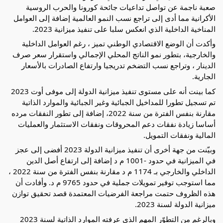
صعبة ناجمة عن تواصل تداعيات جائحة كورونا والحرب الروسية
الأكرانية مما أدى إلى تراجع نسب النمو العالمية إضافة إلى العوامل
المناخية
الداخلية الذي انعكس سلبا على تنفيذ ميزانية 2023.
وأكدت أن الوضع الاقتصادي الوطني تميز ، رغم العوامل الداخلية
والخارجية، بتطور نمو الناتج المحلي الإجمالي واستقرار سعر صرف
الدينار ، وتراجع نسب التضخم تدريجيا وارتفاع الصادرات بالأسعار
الجارية.
كما بينت أنه على مستوى تنفيذ ميزانية الدولة إلى موفى أوت 2023
تم تسجيل تطورا للمداخيل الجبائية وغير الجبائية والموارد الذاتية
مقارنة بنفس الفترة من سنة 2022، إضافة إلى تطور النفقات مرده
أساسا زيادة نفقات دعم المحروقات ونفقات الاستثمار والعمليات
المالية ونفقات التمويل.
وبيّنت من جهة أخرى أن تنفيذ ميزانية الدولة 2023 أفضى إلى عجز
في الميزانية في حدود -1001 م د إضافة إلى ارتفاع أصل الدين
الداخلي والخارجي بـ 1174 م د مقارنة بنفس الفترة من سنة 2022 ،
مما استوجب توفير تمويلات جملية في حدود 9765 م د. وأفادت أن
هذه الظروف حتمت مراجعة الفرضيات المعتمدة قصد تحقيق توازن
ميزانية الدولة لسنة 2023.
وبالرغم من التطوّر المهم الذي عرفته الموارد الذاتية لسنة 2023