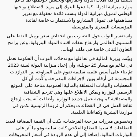
موارد ميزانية الدولة. كما دعوا البنوك إلى مزيد الاضطلاع بواجبها
الوطني لتمويل ميزانية الدولة بنسب فائدة معقولة مع تعزيز
مساهمتها في تمويل المشاريع والاستثمارات خاصة لفائدة
المؤسسات الصغرى والمتوسطة.
واستفسر النواب حول التضارب بين انخفاض سعر برميل النفط على
المستوى العالمي وارتفاع نفقات اقتناء المواد البترولية، وعن برامج
التعاون الثنائي خاصة في ملف الهبات.
وبيّنت وزيرة المالية في تفاعلها مع تدخلات النواب أن الحكومة تعمل
في تناغم مع مسار 25 جويلية، وأن إعداد ميزانية الدولة لسنة 2023
تمّ بناء على أسس علمية سليمة تقوم على المراوحة بين التوازنات
المجسمة في أرقام وبين الإجراءات المقترحة. وأكّدت أن كل
المعطيات والبيانات المتعلقة بالمالية العمومية متاحة على الموقع
الرسمي للوزارة ويمكن الاطلاع عليها وهي تترجم الشفافية
والمصداقية كمنهجية عمل جديدة للوزارة. وأضافت أنه يجب إرجاع
ثقافة العمل في كل القطاعات بحكم أن ثروتنا الرئيسية تكمن في
مواردنا البشرية وكفاءاتنا العلمية.
وبخصوص مبررات مراجعة الفرضيات، بيّنت أن القيمة المضافة لعديد
القطاعات لا سيما القطاع الفلاحي كانت سلبية وهو ما أثر على
التوازنات المالية، إضافة إلى أن عدم الزيادة في أسعار المحروقات