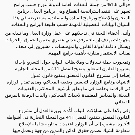
حوالي 1.6% من جملة النفقات العامة للدولة تتوزع حسب برامج
تسهر على تنفيذ استراتيجية القطاع وهي برنامج العدل، برنامج
السجون والإصلاح وبرنامج القيادة والمساندة، مستعرضة في هذا
السياق البيانات التفصيلية للمهمة حسب طبيعة البرامج والنفقات.
وأثنى أعضاء اللجنة في تدخلاتهم على عمل وزارة العدل وما تبذله من
مجهودات بهدف إرساء مرفق عدلي عصري يضمن الحقوق والحريات
ويشكل دعامة لدولة القانون والمؤسسات.، مشيرين إلى ضعف
نفقات الاستثمار مقارنة بأهمية برامج المهمة.
وتمحورت جملة تساؤلات وملاحظات النواب حول التسريع بإحالة
مشروع القانون المتعلق بتنقيح الفصل 411 من المجلة التجارية
إضافة إلى مشروع القانون المتعلق بتنقيح قانون عدول
الاشهاد،برنامج الوزارة لتحسين وضعية المحاكم، ومدى تقدم الوزارة
في الرقمنة وخاصة في ما يتعلق بأرشيف المحاكم ،والعقوبات
البديلة، والمعايير المعتمدة لاحداث المحاكم ، وآليات الرقابة بالمرفق
القضائي.
وفي ردّها على تساؤلات النواب أكّدت وزبرة العدل أن مشروع
القانون المتعلق بتنقيح الفصل 411 من المجلة التجارية في أشواطه
الأخيرة، مشيرة إلى أن الوزارة اعتمدت مقاربة شاملة لإصلاح
منظومة الشيك تضمن حقوق الدائن والمدين من جهة وتحمل فيها