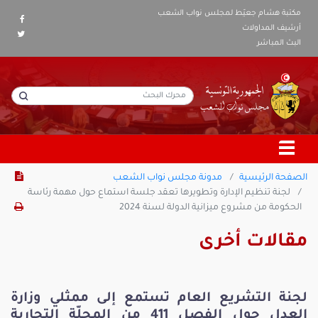
مكتبة هشام جعيّط لمجلس نواب الشعب
أرشيف المداولات
البث المباشر
الصفحة الرئيسية
مدونة مجلس نواب الشعب
لجنة تنظيم الإدارة وتطويرها تعقد جلسة استماع حول مهمة رئاسة
الحكومة من مشروع ميزانية الدولة لسنة 2024
مقالات أخرى
لجنة التشريع العام تستمع إلى ممثلي وزارة
العدل حول الفصل 411 من المجلّة التجارية