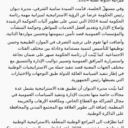
وفي مستهلّ الجلسة، قدّمت السيدة سامية الشرفي، مديرة ديوان
رئيس الحكومة عرضا عن الرؤية الاستراتيجية لميزانية مهمة رئاسة
الحكومة لسنة 2024 التي تنبني على تطوير آليات الحوكمة
الرشيدة
وإصلاح الإدارة وتقديم أفضل الخدمات للمواطن وحوكمة المنشآت
والمؤسسات العمومية قصد تأمين ديمومتها وتحسين مواردها الذاتية.
وأضافت انها تقوم على ترشيد التصرف في الموارد الطبيعية وحسن
توظيفها للتأسيس لتنمية مستدامة وعادلة بين مختلف الفئات
الاجتماعية. كما بّيّنت أن رئاسة الحكومة تسهر على ضمان نجاعة
واستمرارية المرافق العمومية وتسيير دواليب الإدارة والتنسيق مع
مختلف الجهات المعنية قصد تنفيذ جملة من الاستراتيجيات الوطنية
في إطار تنفيذ السياسة العامّة للدولة طبق التوجهات والاختيارات
التي يضبطها رئيس الجمهورية.
كما بيّنت مديرة الديوان أن تطبيق هذه الاستراتيجية يشمل عدة
مجالات خاصة منها تحديث الإدارة وتنفيذ السياسات العمومية في
مجال الشراكة مع القطاع الخاص، ومكافحة الإرهاب والجريمة
المنظمة، إضافة الى تطوير العلاقة مع المجتمع المدني والمحافظة
على الذاكرة الوطنية.
كما تطرّقت الى المراجع الوطنية المتعلّقة بالاستراتيجية الوطنية
المتمثلة في رؤية تونس 2035 ،اعتمادا على منوال تنموي جديد يرتكز