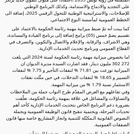
على التجديد والادماج والاستدامة، وكذلك البرنامج الوطني
للإصلاحات، والاستراتيجية الوطنية للتحول الرقمي 2025، إضافة الى
الخطط العمومية لمأسسة النوع الاجتماعي.
كما بينت أنه تمّ ضبط ميزانية مهمة رئاسة الحكومة بالاعتماد على
تقسيم يضمّ خمس (05) برامج إضافة إلى برنامج القيادة والمساندة،
وهي الاشراف، والرقابة، والإعلام والاتصال والتكوين، والتصرف في
القطاع العمومي وبرنامج تحديث الخدمات الإدارية.
اما بخصوص ميزانية مهمة رئاسة الحكومة لسنة 2024 التي بلغت
272 302 مليون دينار، فقد اشارت السيدة مديرة الديوان ان
الميزانية توزعت بين 71.81 ‌‌
% لنفقات التأجير و 7.75 ‌‌
% لنفقات
التسيير و 18.65 ‌‌
% لنفقات التدخلات، في حين مثّلت نفقات
الاستثمار نسبة 1.79 ‌‌
% من ميزانية المهمة.
وفي تفاعلهم مع العرض المقدّم طرح النواب جملة من الملاحظات
والتساؤلات والمشاغل في علاقة بمهمة رئاسة الحكومة، تعلّقت
بضرورة دعم البرنامج الخاص بتحديث الخدمات الإدارية كأحد أهم
تحديات المرحلة، وبحتمية تنقيح قانون الوظيفة العمومية وبجملة
النصوص القانونية الـمكبّلة للتنمية وانجاز المشاريع خاصة منها قانون
الصفقات العمومية.
كما تساءلوا حول الوضعية الصعبة التي تعيشها المنشآت