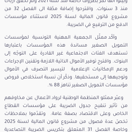
وبيّنوا أنها تمرّ بظروف خاصة منذ سنة 2021 ولم تحقّق أرباحا
منذ 3 سنوات. واقترحوا إضافة مطّة الى الفصل 32 من
مشروع قانون المالية لسنة 2025 لاستثناء مؤسسات
الدفع من الترفيع في الضريبة.
وأكّد ممثّل الجمعية المهنية التونسية لمؤسسات
التمويل الصغير مساندة هذه المؤسسات باعتبارها
تستهدف الفئات الاجتماعية غير القادرة على التوجّه إلى
البنوك. واقترح توفير الأموال الذاتية اللازمة وتقنين الإجراءات
ودعم الإمكانيات الإعلامية لتيسير التصرف في الأموال
وتوجيهها إلى مستحقيها. وذكّر أن نسبة استخلاص قروض
مؤسسات التمويل الصغير تناهز 88 %.
وعبّر ممثلو المنظمة الوطنية لرواد الأعمال عن مخاوفهم
من تأثير تنقيح جدول الضريبة على مؤسسات القطاع
الخاص وعلى الاقتصاد بصفة عامة. وتقدّموا بملاحظات
تخصّ عدة فصول من مشروع قانون المالية لسنة 2025
وخاصة الفصل 31 المتعلق بتكريس الضريبة التصاعدية