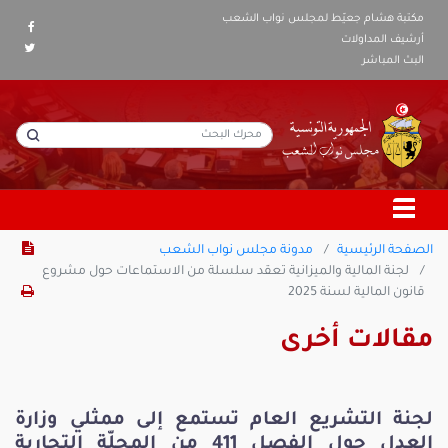
مكتبة هشام جعيّط لمجلس نواب الشعب
أرشيف المداولات
البث المباشر
الصفحة الرئيسية
مدونة مجلس نواب الشعب
لجنة المالية والميزانية تعقد سلسلة من الاستماعات حول مشروع
قانون المالية لسنة 2025
مقالات أخرى
لجنة التشريع العام تستمع إلى ممثلي وزارة
العدل حول الفصل 411 من المجلّة التجارية