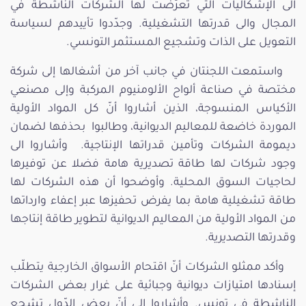
الى الإشكاليات التي تعرّضت لها الشركات الناشطة في
المجال والى قدرتها التشغيلية. وجدّدوا تأييدهم لسياسة
التعويل على الذات وتشجيع المستثمر التونسي.
واستمعت اللجنتان في جانب آخر من أشغالها إلى شركة
مختصة في صناعة ألواح الألومنيوم المركبة وإلى مصنعي
الأكياس المنسوجة، الذين أشاروا أنّ كل المواد الأولية
الموردة خاضعة للمعاليم الديوانية، وطالبوا بحذفها لضمان
ديمومة الشركات وتأمين قدراتها الإنتاجية. وأشاروا الى
وجود شركات لها طاقة تصديرية هامة فضلا عن توفيرها
لحاجيات السوق المحلية. وأوضحوا أن هذه الشركات لها
طاقة تشغيلية هامة بما يفرض تحفيزها عبر إعفاء وارداتها
من المواد الأولية من المعاليم الديوانية لتطوير طاقة إنتاجها
وقدرتها التصديرية.
وأكد ممثلو الشركات أنّ اقتحام الأسواق الخارجية يتطلّب
إسنادها امتيازات ديوانية وجبائية على غرار بعض الشركات
الناشطة في تونس. وأشاروا إلى أنّ بعض الدّول تشجع