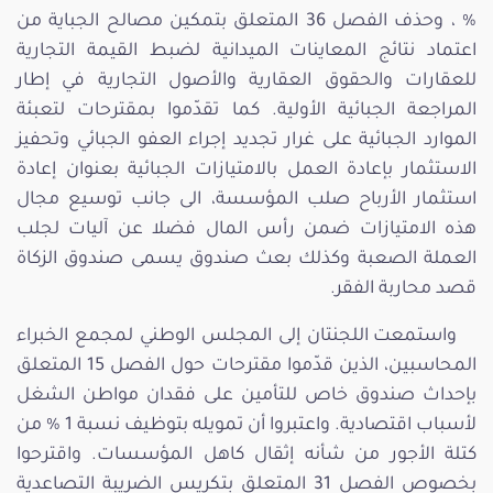
% ، وحذف الفصل 36 المتعلق بتمكين مصالح الجباية من
اعتماد نتائج المعاينات الميدانية لضبط القيمة التجارية
للعقارات والحقوق العقارية والأصول التجارية في إطار
المراجعة الجبائية الأولية. كما تقدّموا بمقترحات لتعبئة
الموارد الجبائية على غرار تجديد إجراء العفو الجبائي وتحفيز
الاستثمار بإعادة العمل بالامتيازات الجبائية بعنوان إعادة
استثمار الأرباح صلب المؤسسة، الى جانب توسيع مجال
هذه الامتيازات ضمن رأس المال فضلا عن آليات لجلب
العملة الصعبة وكذلك بعث صندوق يسمى صندوق الزكاة
قصد محاربة الفقر.
واستمعت اللجنتان إلى المجلس الوطني لمجمع الخبراء
المحاسبين، الذين قدّموا مقترحات حول الفصل 15 المتعلق
بإحداث صندوق خاص للتأمين على فقدان مواطن الشغل
لأسباب اقتصادية. واعتبروا أن تمويله بتوظيف نسبة 1 % من
كتلة الأجور من شأنه إثقال كاهل المؤسسات. واقترحوا
بخصوص الفصل 31 المتعلق بتكريس الضريبة التصاعدية