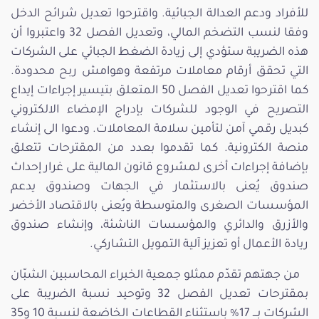
للأفراد ودعم العدالة الجبائية. واقترحوا تعديل شرائح الدخل
وفقا لنسب التضخم المالي، وتعديل الفصل 32 واعتبروا أن
هذه الضريبة ستؤدي إلى زيادة الضغط الجبائي على الشركات
التي تحقق أرقام معاملات مرتفعة وهوامش ربح محدودة.
كما اقترحوا تعديل الفصل 50 المتعلق بتيسير إجراءات إيداع
التصريح في الوجود للشركات بإدراج الإمضاء الالكتروني
كبديل رقمي آمن لتأمين سلامة المعاملات. ودعوا الى إنشاء
منصة الكترونية. كما تقدموا بعدد من المقترحات تتعلق
بإضافة إجراءات أخرى لمشروع قانون المالية على غرار إحداث
صندوق يُعنى بالاستثمار في الجهات وصندوق يدعم
المؤسسات الصغرى والمتوسطة ويُعنى بالاقتصاد الأخضر
والأزرق والدائري والمؤسسات الناشئة، وإنشاء صندوق
ريادة الأعمال أو تعزيز آلية التمويل التشاركي.
من جهتهم تقدّم ممثلو جمعية الخبراء المحاسبين الشبّان
بمقترحات تعديل الفصل 32 وتوحيد نسبة الضريبة على
الشركات بـــ 17% باستثناء القطاعات الخاضعة لنسبة 10 و35