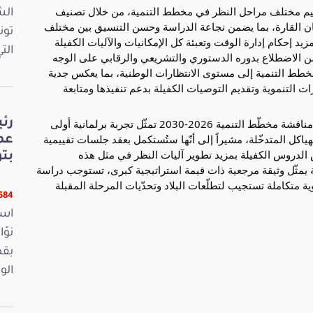
وتداول الحاضرون في أهمية إحكام ضبط الرزنامة وتنظيم مختلف مراحل النظر في مخطط التنمية، من خلال تصنيف 
الش
الجلسات وتوزيعها بحسب القطاعات واختصاصات اللجان القارة، بما يضمن نجاعة الدراسة وحسن التنسيق بين مختلف 
تون
المتدخلين. كما تم التأكيد على أن ضيق الآجال يقتضي مزيد إحكام إدارة الوقت وتعبئة كل الإمكانيات والآليات الكفيلة 
الت
بإنجاح جلسات الاستماع والنقاش، بما يمكّن المجلس من الاضطلاع بدوره الدستوري والتشريعي والرقابي على الوجه 
الأمثل. وشدّد المتدخلون على أهمية الارتقاء بمناقشة مخطط التنمية إلى مستوى الانتظارات الوطنية، بما يعكس جدية 
مجلس نواب الشعب وحجم مسؤوليته في دراسة الخيارات التنموية وتقديم التوصيات الكفيلة بدعم تنفيذها ومتابعة 
وفي ختام الاجتماع، أكّد رئيس مجلس نواب الشعب أنّ مناقشة مخطّط التنمية 2026-2030 تمثّل تجربة برلمانية أولى 
رئ
تتطلّب قدراً عالياً من الانضباط والتنسيق بين مختلف الهياكل المتدخّلة، مشيراً إلى أنّها ستُستكمل بعقد جلسات تقييمية 
عم
مشتركة للوقوف على مختلف مراحل العمل واستخلاص الدروس الكفيلة بمزيد تطوير آليات النظر في مثل هذه 
بت
الاستحقاقات الوطنية. كما شدّد على أنّ مخطّط التنمية يمثّل وثيقة مرجعية ذات قيمة استراتيجية كبرى، تستوجب دراسة 
 متكاملة تستجيب لتطلّعات البلاد وتحدّيات المرحلة المقبلة
6684 قر
است
بقص
الو