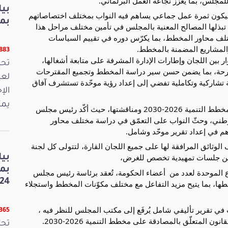
للمجلس، بما يعزز نجاعة العمل البرلماني. 
بي
وأبرز أنّ إعداد التقرير الموحّد النهائي حول المخطط سيكون ثمرة عمل جماعي يساهم فيه النواب بمختلف اختصاصاتهم 
بمنا
إلى جانب إطارات الإدارة البرلمانية، مثمّناً الجهود التي تبذلها المصالح المعنية بالمجلس في تأمين مختلف مراحل هذا 
المسار واعتماد مقاربة تشاركية وشاملة في دراسة مختلف محاور المخطط، بما يكرّس دوره في تقييم السياسات 
 والمشاريع المضمنة بالمخطط.
9883 قر
كما تمّ خلال الاجتماع تقديم التصوّر المتعلّق بتوزيع الأدوار بين اللجان وإطارات الإدارة المشرفة على متابعة أشغالها، 
والتداول بشأن منهجية العمل المعتمدة والرزنامة المقترحة، بما يضمن حسن سير دراسة المخطط وتجميع المقترحات 
لعي
والتوصيات الصادرة عن مختلف اللجان في إطار مقاربة تشاركية وتكاملية تفضي إلى إعداد رؤية موحّدة تستشرف آفاق 
الإ
يمث
كما تمّ عرض منهجية العمل المقترحة لدراسة مشروع مخطط التنمية 2026-2030 ومناقشتها، حيث أكّد رئيس مجلس 
نواب الشعب ضرورة التفرّغ الكامل لهذا الاستحقاق الوطني، وحثّ النواب على التعمّق في دراسة مختلف محاور 
م في إعداد تقرير موحّد وشامل.
وتقوم منهجية العمل على توزيع وثيقة المخطط ومختلف الوثائق المرافقة لها على جميع اللجان القارة، لتتولى كل لجنة 
ضمن جلسات تمهيدية تخصص للغرض، 
بي
بم
كما تم الاتفاق على برمجة سلسلة من جلسات الاستماع الموحدة لعدد من  أعضاء الحكومة، تُعقد برئاسة رئيس مجلس 
24
نواب الشعب أو أحد نائبيه، وفق الرزنامة التي سيتم ضبطها، بما يتيح مزيد التفاعل مع مختلف مكوّنات المخطط واستجلاء 
إثر ذلك تختم اللجان أعمالها بتجميع مختلف الملاحظات في تقرير تأليفي شامل يُرفَع إلى مكتب المجلس للنظر فيه ، 
8365 قر
لمتعلّق بالمصادقة على مخطط التنمية 2026-2030.