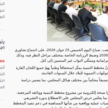
ندو
الم
رئ
اجت
أشرف العميد إبراهيم بودربالة، رئيس مجلس نواب الشعب، صباح اليوم الخميس 25 جوان 2026، على اجتماع تشاوري 
خُصّص للنظر في منهجية دراسة مخطط التنمية 2026-2030 وضبط الرزنامة الخاصة بمختلف مراحل النظر فيه، وذلك 
انية وممثّلي النواب غير المنتمين إلى كتل.
23124 ق
وفي مستهلّ الاجتماع، أكّد رئيس مجلس نواب الشعب أنّ مخطط التنمية يمثّل استحقاقاً وطنياً يهمّ جميع اللجان القارة 
أشر
جّهات التنموية للبلاد خلال السنوات القادمة.
كما بيّن أنّ دراسة هذا المخطط تقتضي عملاً تشاركياً وتنسيقاً محكماً بين مختلف هياكل المجلس، بما يضمن دراسة 
اجت
الس
وأكد رئيس مجلس نواب الشعب أن جميع النواب تسلّموا نسخة إلكترونية من مشروع مخطط التنمية ووثائقه المرجعية، 
داعياً إلى التفرغ الجدي لدراسته والتفاعل مع مضامينه بما يعكس حرص المجلس على الاضطلاع بدوره التشريعي 
والرقابي على الوجه الأمثل. وشدّد على أهمية إعداد توصيات عملية وواقعية من شأنها المساهمة في دعم تنفيذ المخطط 