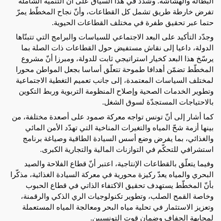
البطالة والهشاشة. وشدّد في هذا السياق على أنّ التنمية الشاملة 
تفرض خارطة طريق تشمل كل القطاعات، وأنّ نجاح المخطّط يمرّ 
حتما عبر تحقيق طفرة في مختلف القطاعات الحيوية.
وجدّد التأكيد على البعد الاجتماعي للسياسات والبرامج التي تتبنّاها 
الدولة، داعيا إلى نقاش مستفيض حول القطاعات ذات الصلة بما 
يرسّخ هذا البعد كخيار استراتيجي ثابت للدولة، ومبرزا أنّ مشروع 
المخطّط تضمّن أهدافا طموحة تتعلّق أساسا بجعل المواطن محورا 
لمختلف السياسات المعتمدة، إلى جانب تعميم التغطية الاجتماعية 
وتطوير الخدمات الصحية وإصلاح المنظومة التربوية وربط التكوين 
بالاحتياجات المستجدّة لسوق الشغل.
كما أشار إلى أنّ تونس تواجه معركة صمود على أصعدة مختلفة، من 
بينها أزمة شحّ المياه والتغيرات المناخية التي تهدّد الأمن المائي 
والغذائي، بما يفرض وضع أسس السيادة الطاقية وصياغة برنامج 
استشرافي للتحكّم في التوازنات المالية والتجارية الكبرى.
وفيما يتعلّق بالقطاعات الإنتاجية، اعتبر أنّ قطاع الفلاحة والصيد 
البحري والمياه يعدّ ركيزة محورية في معركة السيادة الغذائية، مذكّرا 
بأنّ المخطّط يستهدف تحقيق الاكتفاء الذاتي في قطاع الحبوب 
وخاصة القمح الصلب، وتطوير تكنولوجيات الري الذكي والرقمنة، 
وتعزيز الاستثمار في تحلية مياه البحر ومعالجة المياه المستعملة 
لمجابهة الجفاف وضمان قوت التونسيين.