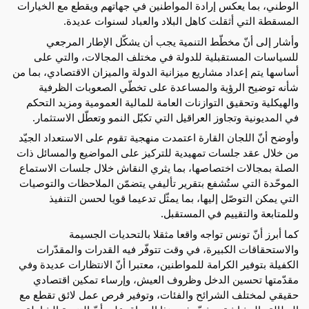
الوطني، بما يعكس إرادة المواطنين في جهاتهم ويقطع مع الخيارات 
المسقطة التي أثقلت كاهل البلاد والعباد لسنوات عديدة.
وأشار إلى أنّ مخطّط التنمية يجب أن يشكّل الإطار المرجعي 
للسياسات المستقبلية للدولة في مختلف المجالات، والتي على 
أساسها يتم إعداد مشاريع ميزانية الدولة والميزان الاقتصادي، بما من 
شأنه توضيح الرؤية والمساعدة على تخطّي الصعوبات الظرفية 
والهيكلية وتحقيق التوازنات العامة للمالية العمومية ومزيد التحكم 
في المديونية وتجاوز العراقيل التي تكبّل النمو وتعطّل الاستثمار.
وأوضح أنّ اللجان القارة اعتمدت منهجية تقوم على الاستعداد الجيّد 
من خلال عقد جلسات تمهيدية للتركيز على المواضيع والمسائل ذات 
الصلة بمجالات اختصاصها، بما يثري النقاش خلال جلسات الاستماع 
الموحّدة التي ستُشفع بتقرير تأليفي يتضمّن الملاحظات والتوصيات 
التي يمكن التوصّل إليها، بما يمثّل تدعيما قويا لحسن التنفيذ 
وللمتابعة والتقييم في المستقبل.
كما أبرز أنّ تونس تواجه واقعا مثقلا بالتحديات الجسيمة 
والاستحقاقات الكبيرة، في وقت تتوفّر فيه القدرات والمقدّرات 
الكفيلة بتوفير الكرامة للمواطنين، معتبرا أنّ الانتظارات عديدة وفي 
مقدّمتها تحسين الدخل وظروف العيش، وإرساء تمكين اقتصادي 
حقيقي لمختلف الشرائح والفئات، وتوفير فرص عمل لائق تقطع مع 