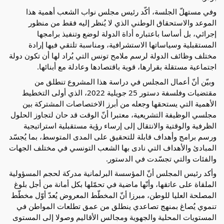
وفي مستهلّ الجلسة، أكّد رئيس مجلس نواب الشعب أهمية هذا 
الموعد والاستحقاق الوطني الذي لا يُنظر إليه فقط من منظور 
إجرائي، بل أساسا باعتباره أداة الدولة لوضع وتنفيذ برامجها 
المستقبلية وسياساتها الاستشرافية، ومناسبة تلتقي فيها إرادة 
مختلف وظائف الدولة لرسم ملامح تونس التي يُراد لها أن تكون دولة 
اجتماعية مستقلة بقرارها، قوية باقتصادها وعادلة مع أبنائها.
 وبيّن أنّ أعمال المجلس في دراسة هذا المشروع تنطلق من 
مقتضيات وفلسفة دستور 25 جويلية 2022، الذي أولى التخطيط 
الأهمية التي يستحقها وجعله من أبرز الاختصاصات المشتركة بين 
مجلسي الوظيفة التشريعية، معتبرا أنّ الوقت قد حان لتجاوز الحلول 
الظرفية والوقتية والانتقال إلى إرساء رؤية مستقبلية استراتيجية 
ورسم برامج وأهداف قابلة للتحقيق على المدى المتوسط، بما يُجسّد 
المبادئ والأهداف التي نادى بها الشعب التونسي في مختلف الجهات 
والفئات والتي تجسّدت في الدستور.
وأكد رئيس المجلس أنّ المؤسسة البرلمانية مدركة لحجم المسؤولية 
الملقاة على عاتقها، وأنّها ماضية في تحمّلها بكل أمانة من أجل بلوغ 
المصلحة العليا للوطن، مبرزا أنّ المخطّط المعروض يُعدّ أوّل مخطّط 
تنموي يُصاغ بمنهج تصاعدي ينطلق من عمق تطلعات المواطن في 
المستويات المحلية والجهوية ومجالس الأقاليم وصولا إلى المستوى 