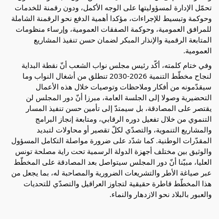
تحمّل الإدارة لمسؤوليتها على الوجه الأكمل، ودون رقمنة للخدمات 
وحوكمة وتبسيط للإجراءات، مؤكدا أهمية الدفع نحو الرقمنة الشاملة 
للمرافق العمومية، وحوكمة الصفقات العمومية، وإرساء منظومات 
المتابعة الرقمية والإنذار المبكر لضمان حسن تنفيذ المشاريع 
العمومية.
وفي ختام كلمته، أكّد رئيس مجلس نواب الشعب أنّ نقطة البداية 
لنجاح مخطّط التنمية 2026-2030 تنطلق من أشغال النواب وما 
سيقدّمونه من أفكار وملاحظات وتوصيات خلال هذه الأعمال 
التحضيرية وصولا إلى الجلسة العامة، مبرزا أنّ دور المجلس لن 
يقتصر على المصادقة، بل سيمتدّ إلى تأمين حسن تنفيذ المسار 
التنموي من خلال تفعيل دوره الرقابي، ومتابعة إنجاز البرامج 
والمشاريع التنموية، والتصدّي لكلّ تقصير أو محاولات لتبديد 
المقدّرات الوطنية. كما شدّد على ضرورة مواصلة التكامل المسؤول 
والوثيق بين مختلف أجهزة الدولة الرسمية تحت راية مصلحة تونس 
العليا، مبيّنا أنّ دور المجلس سيتواصل بعد المصادقة على المخطّط 
عبر صياغة الأطر والتشريعات الضرورية والمصاحبة له، بما يجعل من 
هذا المخطّط قاطرة حقيقية لتجاوز العراقيل والتصدّي للتحديات 
والعبور بالبلاد نحو الازدهار والنماء.