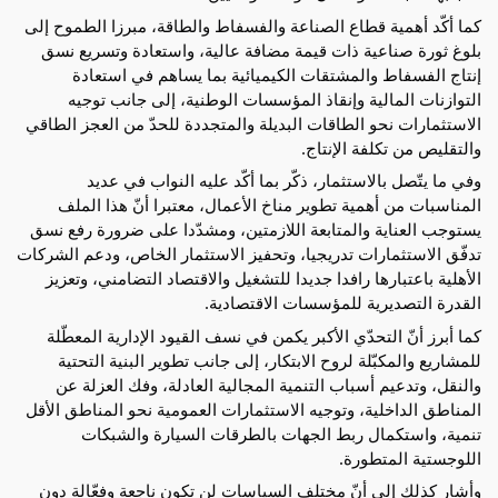
كما أكّد أهمية قطاع الصناعة والفسفاط والطاقة، مبرزا الطموح إلى 
بلوغ ثورة صناعية ذات قيمة مضافة عالية، واستعادة وتسريع نسق 
إنتاج الفسفاط والمشتقات الكيميائية بما يساهم في استعادة 
التوازنات المالية وإنقاذ المؤسسات الوطنية، إلى جانب توجيه 
الاستثمارات نحو الطاقات البديلة والمتجددة للحدّ من العجز الطاقي 
والتقليص من تكلفة الإنتاج.
وفي ما يتّصل بالاستثمار، ذكّر بما أكّد عليه النواب في عديد 
المناسبات من أهمية تطوير مناخ الأعمال، معتبرا أنّ هذا الملف 
يستوجب العناية والمتابعة اللازمتين، ومشدّدا على ضرورة رفع نسق 
تدفّق الاستثمارات تدريجيا، وتحفيز الاستثمار الخاص، ودعم الشركات 
الأهلية باعتبارها رافدا جديدا للتشغيل والاقتصاد التضامني، وتعزيز 
القدرة التصديرية للمؤسسات الاقتصادية.
كما أبرز أنّ التحدّي الأكبر يكمن في نسف القيود الإدارية المعطّلة 
للمشاريع والمكبّلة لروح الابتكار، إلى جانب تطوير البنية التحتية 
والنقل، وتدعيم أسباب التنمية المجالية العادلة، وفك العزلة عن 
المناطق الداخلية، وتوجيه الاستثمارات العمومية نحو المناطق الأقل 
تنمية، واستكمال ربط الجهات بالطرقات السيارة والشبكات 
اللوجستية المتطورة.
وأشار كذلك إلى أنّ مختلف السياسات لن تكون ناجعة وفعّالة دون 